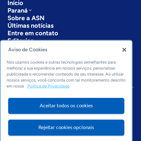
Início
Paraná
Sobre a ASN
Últimas notícias
Entre em contato
Editorias
Aviso de Cookies
Economia & Política
Inovação & Tecnologia
Nós usamos cookies e outras tecnologias semelhantes para
Cultura empreendedora
melhorar a sua experiência em nossos serviços, personalizar
publicidade e recomendar conteúdo de seu interesse. Ao utilizar
Dados
nossos serviços, você concorda com tal monitoramento descrito
Arquivo
em nossa
Política de Privacidade
Aceitar todos os cookies
Rejeitar cookies opcionais