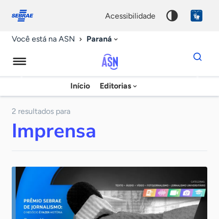
Fale
Acessibilidade
conosco
0
acessibilidade
9
Paraná
Você está na ASN
Dados
para
busca
Agência
Início
Editorias
Palavra
Sebrae
chave
de
2 resultados para
Imprensa
Notícias