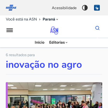
Fale
Acessibilidade
conosco
0
acessibilidade
9
Paraná
Você está na ASN
Dados
para
busca
Agência
Início
Editorias
Palavra
Sebrae
chave
de
6 resultados para
inovação no agro
Notícias