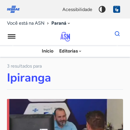
Fale
Acessibilidade
conosco
0
acessibilidade
9
Paraná
Você está na ASN
Dados
para
busca
Agência
Início
Editorias
Palavra
Sebrae
chave
de
3 resultados para
Ipiranga
Notícias