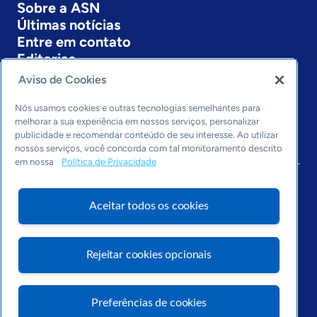
Sobre a ASN
Últimas notícias
Entre em contato
Editorias
Aviso de Cookies
Economia & Política
Inovação & Tecnologia
Nós usamos cookies e outras tecnologias semelhantes para
Cultura empreendedora
melhorar a sua experiência em nossos serviços, personalizar
Dados
publicidade e recomendar conteúdo de seu interesse. Ao utilizar
nossos serviços, você concorda com tal monitoramento descrito
Arquivo
em nossa
Política de Privacidade
Aceitar todos os cookies
Rejeitar cookies opcionais
Preferências de cookies
Visite o Portal Sebrae