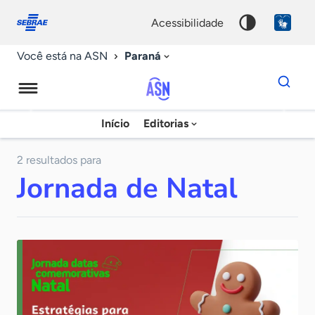
Fale
Acessibilidade
conosco
0
acessibilidade
9
Paraná
Você está na ASN
Dados
para
busca
Agência
Início
Editorias
Palavra
Sebrae
chave
de
2 resultados para
Jornada de Natal
Notícias