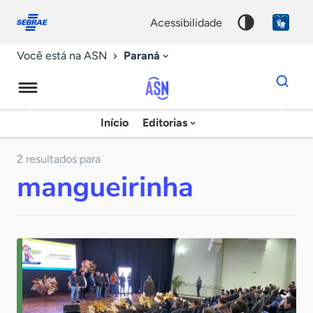
Fale
Acessibilidade
conosco
0
acessibilidade
9
Paraná
Você está na ASN
Dados
para
busca
Agência
Início
Editorias
Palavra
Sebrae
chave
de
2 resultados para
mangueirinha
Notícias