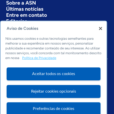
Sobre a ASN
Últimas notícias
Entre em contato
Editorias
Aviso de Cookies
Economia & Política
Inovação & Tecnologia
Nós usamos cookies e outras tecnologias semelhantes para
Cultura empreendedora
melhorar a sua experiência em nossos serviços, personalizar
publicidade e recomendar conteúdo de seu interesse. Ao utilizar
Dados
nossos serviços, você concorda com tal monitoramento descrito
Arquivo
em nossa
Política de Privacidade
Aceitar todos os cookies
Rejeitar cookies opcionais
Preferências de cookies
Visite o Portal Sebrae