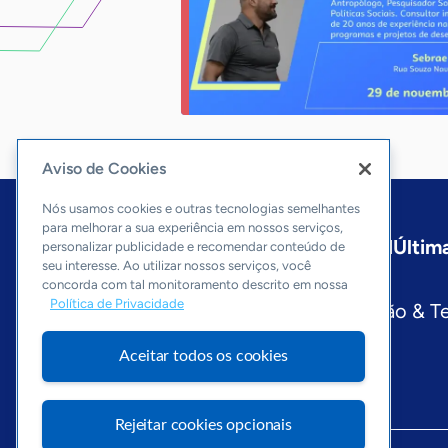
Aviso de Cookies
Nós usamos cookies e outras tecnologias semelhantes
para melhorar a sua experiência em nossos serviços,
Início
Paraná
Sobre a ASN
Última
personalizar publicidade e recomendar conteúdo de
seu interesse. Ao utilizar nossos serviços, você
Editorias
concorda com tal monitoramento descrito em nossa
Política de Privacidade
Economia & Política
Inovação & T
Visite o Portal Sebrae
Aceitar todos os cookies
Rejeitar cookies opcionais