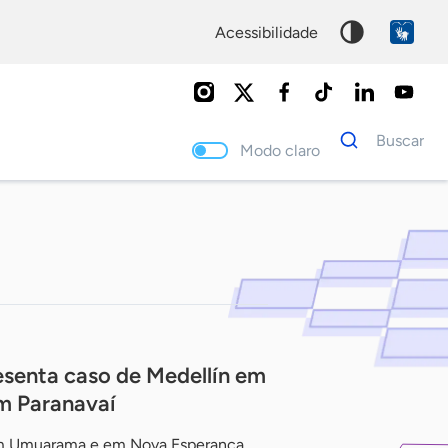
acessibilidade
Dados
Buscar
para
Modo claro
busca
Palavra
chave
senta caso de Medellín em
em Paranavaí
m Umuarama e em Nova Esperança,