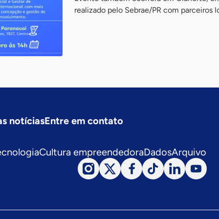
realizado pelo Sebrae/PR com parceiros l
s notícias
Entre em contato
ecnologia
Cultura empreendedora
Dados
Arquivo