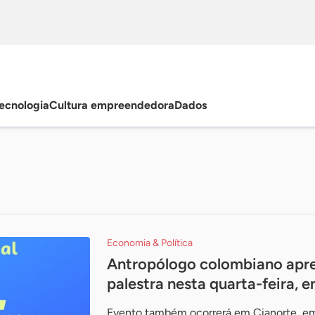
ecnologia
Cultura empreendedora
Dados
Economia & Política
Antropólogo colombiano apre
palestra nesta quarta-feira, 
Evento também ocorrerá em Cianorte, e