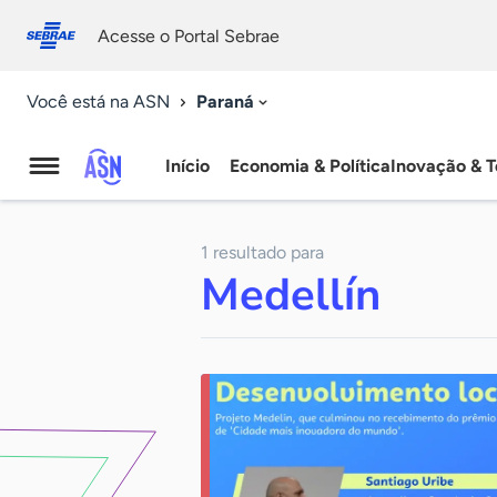
Fale
Acessibilidade
conosco
0
Acesse o Portal Sebrae
9
Paraná
Você está na ASN
Início
Economia & Política
Inovação & T
Agência
Sebrae
1 resultado para
de
Medellín
Notícias