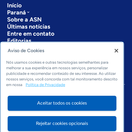
Início
Paraná
Sobre a ASN
Últimas notícias
Entre em contato
Editorias
Aviso de Cookies
Economia & Política
Inovação & Tecnologia
Nós usamos cookies e outras tecnologias semelhantes para
Cultura empreendedora
melhorar a sua experiência em nossos serviços, personalizar
Dados
publicidade e recomendar conteúdo de seu interesse. Ao utilizar
nossos serviços, você concorda com tal monitoramento descrito
Arquivo
em nossa
Política de Privacidade
Aceitar todos os cookies
Rejeitar cookies opcionais