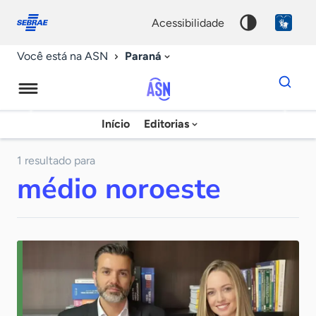
Fale
Acessibilidade
conosco
0
acessibilidade
9
Paraná
Você está na ASN
Dados
para
busca
Agência
Início
Editorias
Palavra
Sebrae
chave
de
1 resultado para
médio noroeste
Notícias