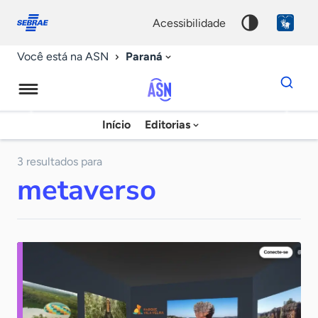
Fale
Acessibilidade
conosco
0
acessibilidade
9
Paraná
Você está na ASN
Dados
para
busca
Agência
Início
Editorias
Palavra
Sebrae
chave
de
3 resultados para
metaverso
Notícias