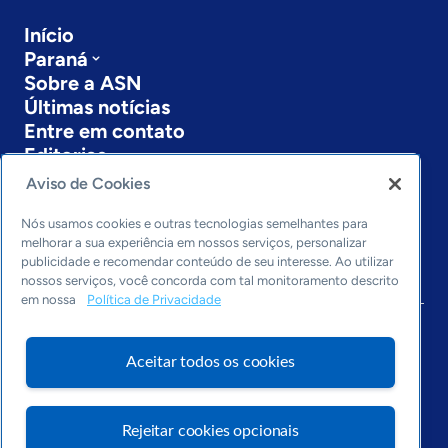
Início
Paraná
Sobre a ASN
Últimas notícias
Entre em contato
Editorias
Aviso de Cookies
Economia & Política
Inovação & Tecnologia
Nós usamos cookies e outras tecnologias semelhantes para
Cultura empreendedora
melhorar a sua experiência em nossos serviços, personalizar
publicidade e recomendar conteúdo de seu interesse. Ao utilizar
Dados
nossos serviços, você concorda com tal monitoramento descrito
Arquivo
em nossa
Política de Privacidade
Aceitar todos os cookies
Rejeitar cookies opcionais