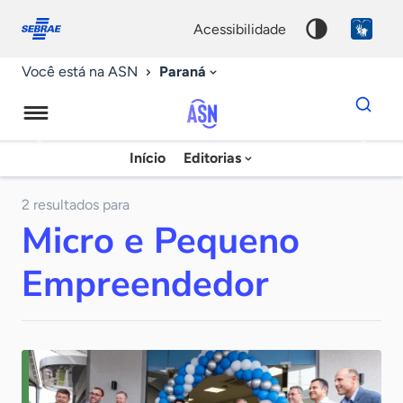
Fale
Acessibilidade
conosco
0
acessibilidade
9
Paraná
Você está na ASN
Dados
para
busca
Agência
Início
Editorias
Palavra
Sebrae
chave
de
2 resultados para
Micro e Pequeno
Notícias
Empreendedor