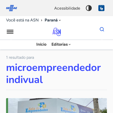
Fale
Acessibilidade
conosco
0
acessibilidade
9
Paraná
Você está na ASN
Dados
para
busca
Agência
Início
Editorias
Palavra
Sebrae
chave
de
1 resultado para
microempreendedor
Notícias
indivual