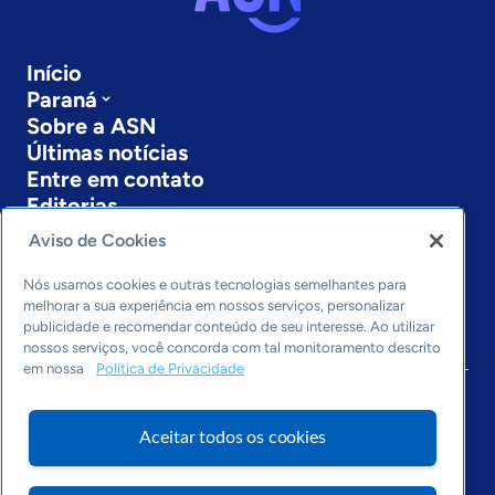
Início
Paraná
Sobre a ASN
Últimas notícias
Entre em contato
Editorias
Aviso de Cookies
Economia & Política
Inovação & Tecnologia
Nós usamos cookies e outras tecnologias semelhantes para
Cultura empreendedora
melhorar a sua experiência em nossos serviços, personalizar
Dados
publicidade e recomendar conteúdo de seu interesse. Ao utilizar
nossos serviços, você concorda com tal monitoramento descrito
Arquivo
em nossa
Política de Privacidade
Aceitar todos os cookies