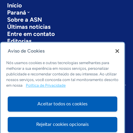
Início
Paraná
Sobre a ASN
Últimas notícias
Entre em contato
Editorias
Aviso de Cookies
Economia & Política
Inovação & Tecnologia
Nós usamos cookies e outras tecnologias semelhantes para
Cultura empreendedora
melhorar a sua experiência em nossos serviços, personalizar
Dados
publicidade e recomendar conteúdo de seu interesse. Ao utilizar
nossos serviços, você concorda com tal monitoramento descrito
Arquivo
em nossa
Política de Privacidade
Aceitar todos os cookies
Rejeitar cookies opcionais