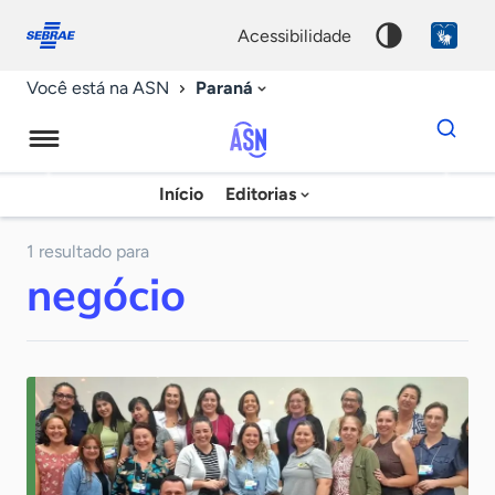
Fale
Acessibilidade
conosco
0
acessibilidade
9
Paraná
Você está na ASN
Dados
para
busca
Agência
Início
Editorias
Palavra
Sebrae
chave
de
1 resultado para
negócio
Notícias