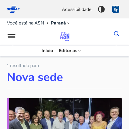
Fale
Acessibilidade
conosco
0
acessibilidade
9
Paraná
Você está na ASN
Dados
para
busca
Agência
Início
Editorias
Palavra
Sebrae
chave
de
1 resultado para
Nova sede
Notícias