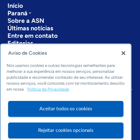
Início
Paraná
Sobre a ASN
Últimas notícias
Entre em contato
Editorias
Aviso de Cookies
Economia & Política
Inovação & Tecnologia
Nós usamos cookies e outras tecnologias semelhantes para
Cultura empreendedora
melhorar a sua experiência em nossos serviços, personalizar
Dados
publicidade e recomendar conteúdo de seu interesse. Ao utilizar
nossos serviços, você concorda com tal monitoramento descrito
Arquivo
em nossa
Política de Privacidade
Aceitar todos os cookies
Rejeitar cookies opcionais