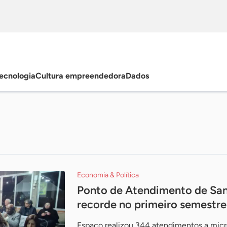
ecnologia
Cultura empreendedora
Dados
Economia & Política
Ponto de Atendimento de San
recorde no primeiro semestre
Espaço realizou 344 atendimentos a micr