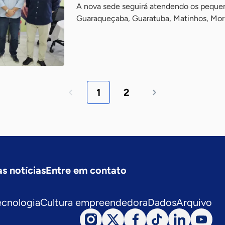
A nova sede seguirá atendendo os peque
Guaraqueçaba, Guaratuba, Matinhos, Morr
1
2
s notícias
Entre em contato
ecnologia
Cultura empreendedora
Dados
Arquivo