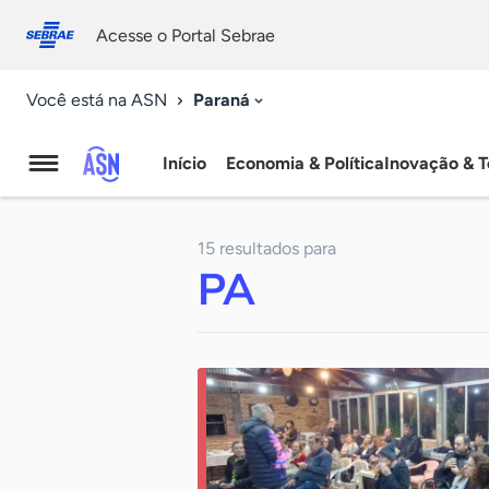
Fale
Acessibilidade
conosco
0
Acesse o Portal Sebrae
9
Paraná
Você está na ASN
Início
Economia & Política
Inovação & T
Agência
Sebrae
15 resultados para
de
PA
Notícias