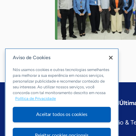
Aviso de Cookies
Nós usamos cookies e outras tecnologias semelhantes
para melhorar a sua experiência em nossos serviços,
personalizar publicidade e recomendar conteúdo de
seu interesse. Ao utilizar nossos serviços, você
concorda com tal monitoramento descrito em nossa
Política de Privacidade
Início
Paraná
Sobre a ASN
Última
Editorias
Aceitar todos os cookies
Economia & Política
Inovação & T
Visite o Portal Sebrae
Rejeitar cookies opcionais