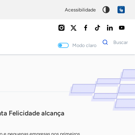
acessibilidade
Dados
Buscar
para
Modo claro
busca
Palavra
chave
ta Felicidade alcança
o e pequenas empresas nos primeiros