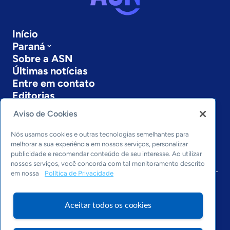
Início
Paraná
Sobre a ASN
Últimas notícias
Entre em contato
Editorias
Aviso de Cookies
Economia & Política
Inovação & Tecnologia
Nós usamos cookies e outras tecnologias semelhantes para
Cultura empreendedora
melhorar a sua experiência em nossos serviços, personalizar
Dados
publicidade e recomendar conteúdo de seu interesse. Ao utilizar
Arquivo
nossos serviços, você concorda com tal monitoramento descrito
em nossa
Política de Privacidade
Aceitar todos os cookies