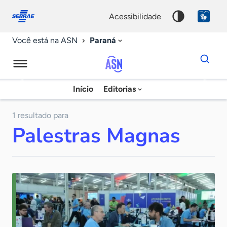
Fale
Acessibilidade
conosco
0
acessibilidade
9
Paraná
Você está na ASN
Dados
para
busca
Agência
Início
Editorias
Palavra
Sebrae
chave
de
1 resultado para
Palestras Magnas
Notícias