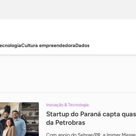
ecnologia
Cultura empreendedora
Dados
Inovação & Tecnologia
Startup do Paraná capta quas
da Petrobras
Com apoio do Sebrae/PR, a Immer Messen 