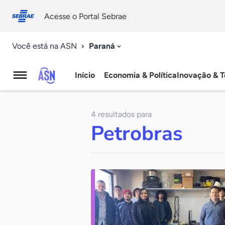
Fale
Acessibilidade
conosco
0
Acesse o Portal Sebrae
9
Paraná
Você está na ASN
Início
Economia & Política
Inovação & T
Agência
Sebrae
4 resultados para
de
Petrobras
Notícias