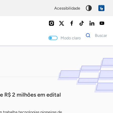
acessibilidade
Dados
Buscar
para
Modo claro
busca
Palavra
chave
e R$ 2 milhões em edital
trabalha tecnologias pioneiras de