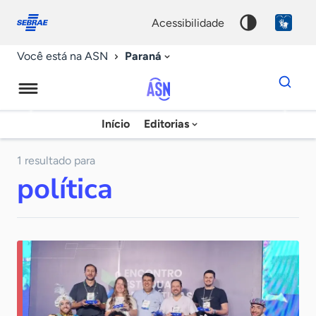
Fale
Acessibilidade
conosco
0
acessibilidade
9
Paraná
Você está na ASN
Dados
para
busca
Agência
Início
Editorias
Palavra
Sebrae
chave
de
1 resultado para
política
Notícias