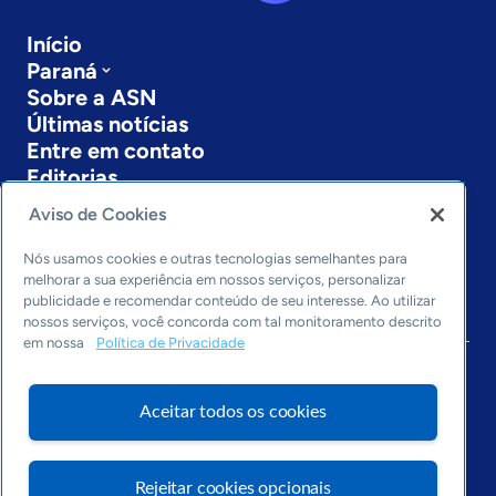
Início
Paraná
Sobre a ASN
Últimas notícias
Entre em contato
Editorias
Aviso de Cookies
Economia & Política
Inovação & Tecnologia
Nós usamos cookies e outras tecnologias semelhantes para
Cultura empreendedora
melhorar a sua experiência em nossos serviços, personalizar
Dados
publicidade e recomendar conteúdo de seu interesse. Ao utilizar
nossos serviços, você concorda com tal monitoramento descrito
Arquivo
em nossa
Política de Privacidade
Aceitar todos os cookies
Rejeitar cookies opcionais