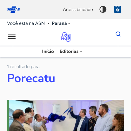
Fale
Acessibilidade
conosco
0
acessibilidade
9
Paraná
Você está na ASN
Dados
para
busca
Agência
Início
Editorias
Palavra
Sebrae
chave
de
1 resultado para
Porecatu
Notícias