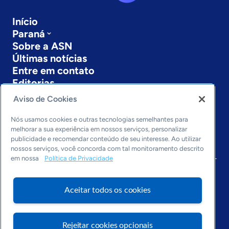
Início
Paraná
Sobre a ASN
Últimas notícias
Entre em contato
Editorias
Aviso de Cookies
Economia & Política
Inovação & Tecnologia
Nós usamos cookies e outras tecnologias semelhantes para
Cultura empreendedora
melhorar a sua experiência em nossos serviços, personalizar
Dados
publicidade e recomendar conteúdo de seu interesse. Ao utilizar
nossos serviços, você concorda com tal monitoramento descrito
Arquivo
em nossa
Política de Privacidade
Aceitar todos os cookies
Rejeitar cookies opcionais