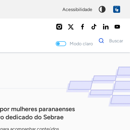
acessibilidade
Dados
Buscar
para
Modo claro
busca
Palavra
chave
 por mulheres paranaenses
o dedicado do Sebrae
á para acompanhar conteúdos,