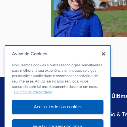
Aviso de Cookies
Nós usamos cookies e outras tecnologias semelhantes
para melhorar a sua experiência em nossos serviços,
personalizar publicidade e recomendar conteúdo de
seu interesse. Ao utilizar nossos serviços, você
concorda com tal monitoramento descrito em nossa
Política de Privacidade
Início
Paraná
Sobre a ASN
Última
Editorias
Aceitar todos os cookies
Economia & Política
Inovação & T
Visite o Portal Sebrae
Rejeitar cookies opcionais