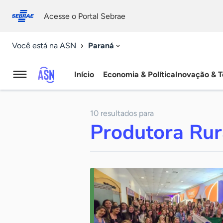
Fale
Acessibilidade
conosco
0
Acesse o Portal Sebrae
9
Paraná
Você está na ASN
Início
Economia & Política
Inovação & T
Agência
Sebrae
10 resultados para
de
Produtora Rur
Notícias