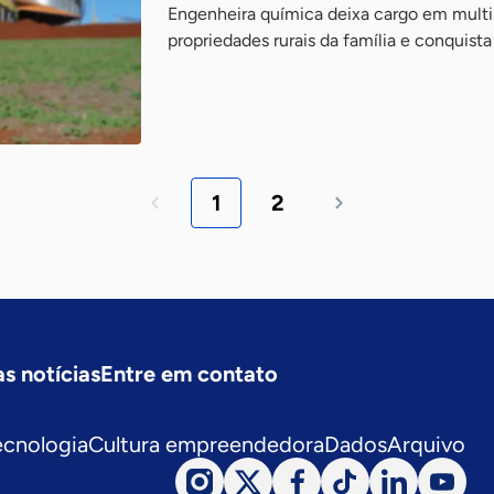
Engenheira química deixa cargo em multin
propriedades rurais da família e conquis
1
2
s notícias
Entre em contato
ecnologia
Cultura empreendedora
Dados
Arquivo