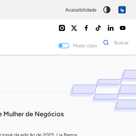
acessibilidade
Dados
Buscar
para
Modo claro
busca
Palavra
chave
e Mulher de Negócios
cional da edição de 2025, Lia Barros