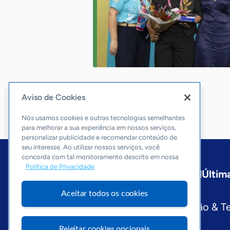
Aviso de Cookies
Nós usamos cookies e outras tecnologias semelhantes
para melhorar a sua experiência em nossos serviços,
personalizar publicidade e recomendar conteúdo de
seu interesse. Ao utilizar nossos serviços, você
concorda com tal monitoramento descrito em nossa
Política de Privacidade
Início
Paraná
Sobre a ASN
Última
Editorias
Aceitar todos os cookies
Economia & Política
Inovação & T
Visite o Portal Sebrae
Rejeitar cookies opcionais