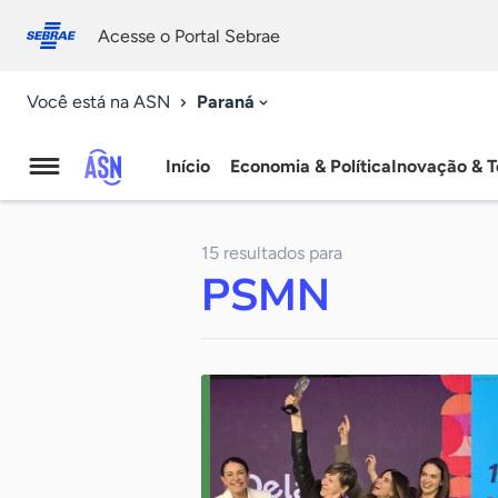
Fale
Acessibilidade
conosco
0
Acesse o Portal Sebrae
9
Paraná
Você está na ASN
Início
Economia & Política
Inovação & T
Agência
Sebrae
15 resultados para
de
PSMN
Notícias