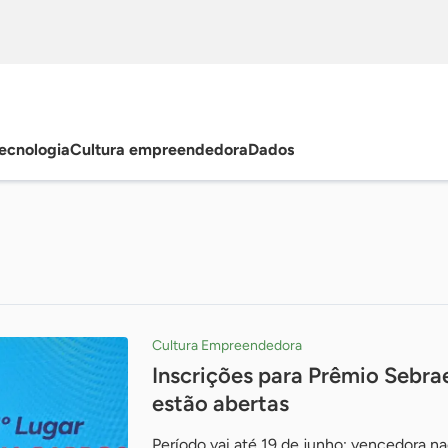
ecnologia
Cultura empreendedora
Dados
Cultura Empreendedora
Inscrições para Prêmio Sebra
estão abertas
Período vai até 19 de junho; vencedora na