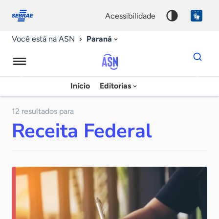
Fale
Acessibilidade
conosco
0
acessibilidade
9
Paraná
Você está na ASN
Dados
para
busca
Agência
Início
Editorias
Palavra
Sebrae
chave
de
12 resultados para
Receita Federal
Notícias