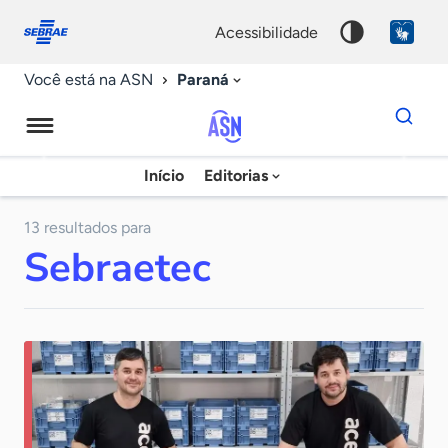
Fale
Acessibilidade
conosco
0
acessibilidade
9
Paraná
Você está na ASN
Dados
para
busca
Agência
Início
Editorias
Palavra
Sebrae
chave
de
13 resultados para
Sebraetec
Notícias