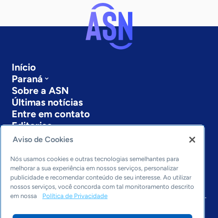
Início
Paraná
Sobre a ASN
Últimas notícias
Entre em contato
Editorias
Aviso de Cookies
Economia & Política
Inovação & Tecnologia
Nós usamos cookies e outras tecnologias semelhantes para
Cultura empreendedora
melhorar a sua experiência em nossos serviços, personalizar
publicidade e recomendar conteúdo de seu interesse. Ao utilizar
Dados
nossos serviços, você concorda com tal monitoramento descrito
Arquivo
em nossa
Política de Privacidade