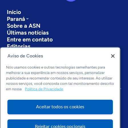
Início
Paraná
Sobre a ASN
Últimas notícias
Entre em contato
Editorias
Aviso de Cookies
Economia & Política
Inovação & Tecnologia
Nós usamos cookies e outras tecnologias semelhantes para
Cultura empreendedora
melhorar a sua experiência em nossos serviços, personalizar
Dados
publicidade e recomendar conteúdo de seu interesse. Ao utilizar
nossos serviços, você concorda com tal monitoramento descrito
Arquivo
em nossa
Política de Privacidade
Aceitar todos os cookies
Rejeitar cookies opcionais