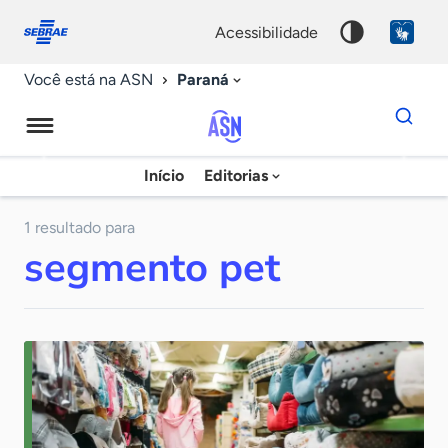
Fale
Acessibilidade
conosco
0
acessibilidade
9
Paraná
Você está na ASN
Dados
para
busca
Agência
Início
Editorias
Palavra
Sebrae
chave
de
1 resultado para
segmento pet
Notícias