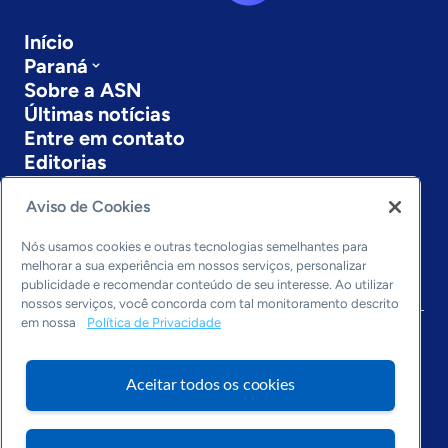
Início
Paraná
Sobre a ASN
Últimas notícias
Entre em contato
Editorias
Economia & Política
Aviso de Cookies
Inovação & Tecnologia
Cultura empreendedora
Nós usamos cookies e outras tecnologias semelhantes para
melhorar a sua experiência em nossos serviços, personalizar
Dados
publicidade e recomendar conteúdo de seu interesse. Ao utilizar
Arquivo
nossos serviços, você concorda com tal monitoramento descrito
em nossa
Política de Privacidade
Aceitar todos os cookies