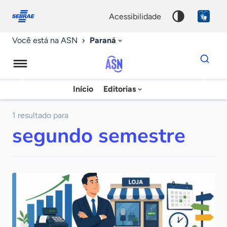
Fale
Acessibilidade
conosco
0
acessibilidade
9
Paraná
Você está na ASN
Dados
para
busca
Agência
Início
Editorias
Palavra
Sebrae
chave
de
1 resultado para
segundo semestre
Notícias