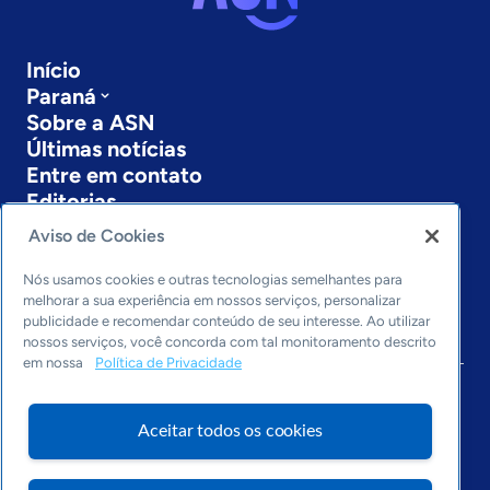
Início
Paraná
Sobre a ASN
Últimas notícias
Entre em contato
Editorias
Aviso de Cookies
Economia & Política
Inovação & Tecnologia
Nós usamos cookies e outras tecnologias semelhantes para
Cultura empreendedora
melhorar a sua experiência em nossos serviços, personalizar
Dados
publicidade e recomendar conteúdo de seu interesse. Ao utilizar
nossos serviços, você concorda com tal monitoramento descrito
Arquivo
em nossa
Política de Privacidade
Aceitar todos os cookies