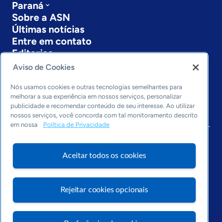
Paraná
Sobre a ASN
Últimas notícias
Entre em contato
Editorias
Aviso de Cookies
Economia & Política
Inovação & Tecnologia
Nós usamos cookies e outras tecnologias semelhantes para
Cultura empreendedora
melhorar a sua experiência em nossos serviços, personalizar
publicidade e recomendar conteúdo de seu interesse. Ao utilizar
Dados
nossos serviços, você concorda com tal monitoramento descrito
Arquivo
em nossa
Política de Privacidade
Aceitar todos os cookies
Rejeitar cookies opcionais