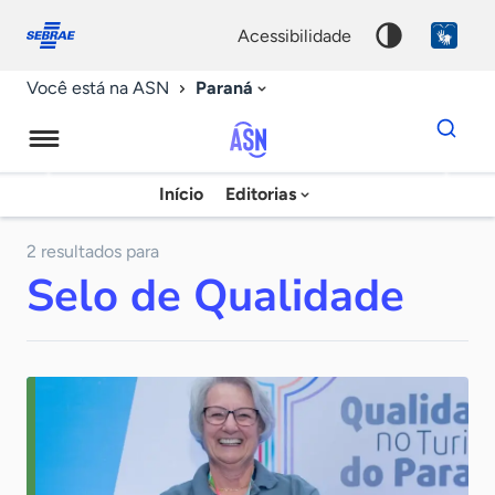
Fale
Acessibilidade
conosco
0
acessibilidade
9
Paraná
Você está na ASN
Dados
para
busca
Agência
Início
Editorias
Palavra
Sebrae
chave
de
2 resultados para
Selo de Qualidade
Notícias