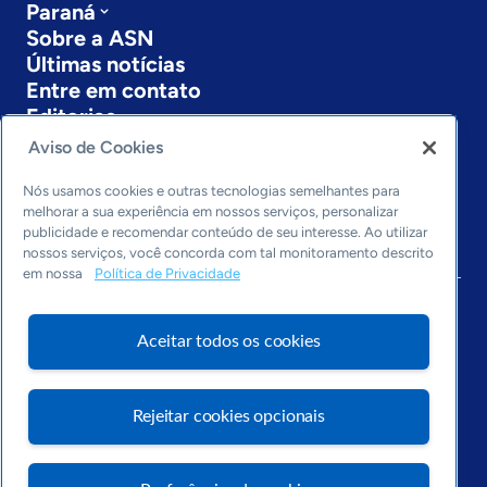
Paraná
Sobre a ASN
Últimas notícias
Entre em contato
Editorias
Aviso de Cookies
Economia & Política
Inovação & Tecnologia
Nós usamos cookies e outras tecnologias semelhantes para
Cultura empreendedora
melhorar a sua experiência em nossos serviços, personalizar
publicidade e recomendar conteúdo de seu interesse. Ao utilizar
Dados
nossos serviços, você concorda com tal monitoramento descrito
Arquivo
em nossa
Política de Privacidade
Aceitar todos os cookies
Rejeitar cookies opcionais