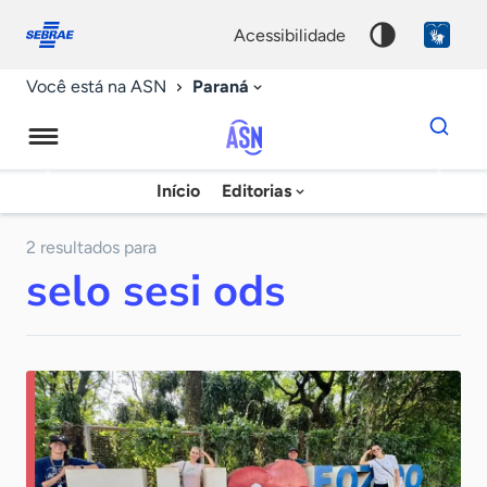
Fale
Acessibilidade
conosco
0
acessibilidade
9
Paraná
Você está na ASN
Dados
para
busca
Agência
Início
Editorias
Palavra
Sebrae
chave
de
2 resultados para
selo sesi ods
Notícias