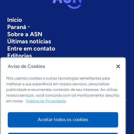
Início
Paraná
Sobre a ASN
Últimas notícias
Entre em contato
Editorias
Aviso de Cookies
Economia & Política
Inovação & Tecnologia
Nós usamos cookies e outras tecnologias semelhantes para
Cultura empreendedora
melhorar a sua experiência em nossos serviços, personalizar
Dados
publicidade e recomendar conteúdo de seu interesse. Ao utilizar
Arquivo
nossos serviços, você concorda com tal monitoramento descrito
em nossa
Política de Privacidade
Aceitar todos os cookies