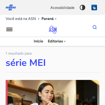
Fale
Acessibilidade
conosco
0
acessibilidade
9
Paraná
Você está na ASN
Dados
para
busca
Agência
Início
Editorias
Palavra
Sebrae
chave
de
1 resultado para
série MEI
Notícias