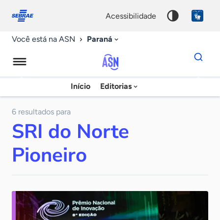
Fale
Acessibilidade
conosco
0
acessibilidade
9
Paraná
Você está na ASN
Dados
para
busca
Agência
Início
Editorias
Palavra
Sebrae
chave
de
6 resultados para
SRI do Norte
Notícias
Pioneiro