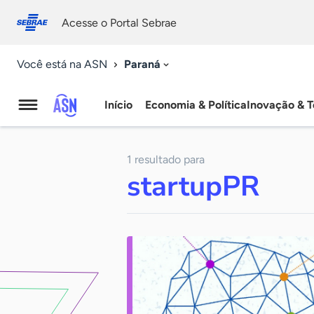
Fale
Acessibilidade
conosco
0
Acesse o Portal Sebrae
9
Paraná
Você está na ASN
Início
Economia & Política
Inovação & T
Agência
Sebrae
1 resultado para
de
startupPR
Notícias