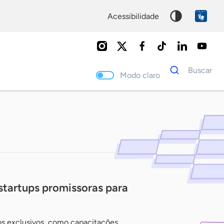
acessibilidade
Dados
Buscar
para
Modo claro
busca
Palavra
chave
startups promissoras para
os exclusivos, como capacitações,