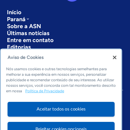
Início
Paraná
Sobre a ASN
Últimas notícias
Entre em contato
Editorias
Aviso de Cookies
Economia & Política
Inovação & Tecnologia
Nós usamos cookies e outras tecnologias semelhantes para
Cultura empreendedora
melhorar a sua experiência em nossos serviços, personalizar
Dados
publicidade e recomendar conteúdo de seu interesse. Ao utilizar
Arquivo
nossos serviços, você concorda com tal monitoramento descrito
em nossa
Política de Privacidade
Aceitar todos os cookies
Rejeitar cookies opcionais