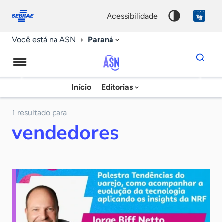
Fale
Acessibilidade
conosco
0
acessibilidade
9
Paraná
Você está na ASN
Dados
para
busca
Agência
Início
Editorias
Palavra
Sebrae
chave
de
1 resultado para
vendedores
Notícias