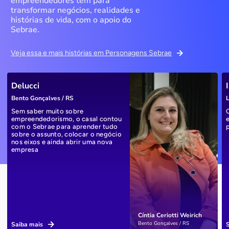
empreendedores têm para
transformar negócios, realidades e
histórias de vida, com o apoio do
Sebrae.
Veja essa e mais histórias em Personagens Sebrae
Delucci
Bento Gonçalves / RS
L
Sem saber muito sobre
empreendedorismo, o casal contou
com o Sebrae para aprender tudo
sobre o assunto, colocar o negócio
nos eixos e ainda abrir uma nova
empresa
Cíntia Ceriotti Weirich
Bento Gonçalves / RS
Saiba mais