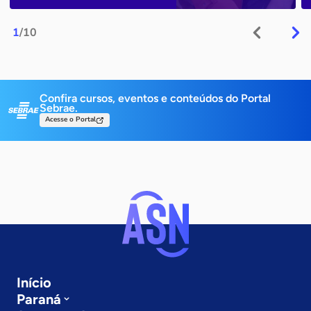
1
/10
Confira cursos, eventos e conteúdos do Portal
Sebrae.
Acesse o Portal
Início
Paraná