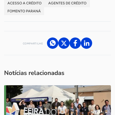
ACESSO A CRÉDITO
AGENTES DE CRÉDITO
FOMENTO PARANÁ
COMPARTILHE
Acesse nossos canais de atendimento
Ficou com alguma dúvida?
.
Se
você é um profissional da imprensa, entre em contato pelo
imprensa@sebrae.com.br
fale com a ASN em cada UF
ou
Notícias relacionadas