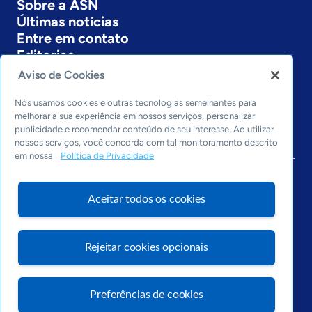
Sobre a ASN
Últimas notícias
Entre em contato
Editorias
Aviso de Cookies
Economia & Política
Inovação & Tecnologia
Nós usamos cookies e outras tecnologias semelhantes para
Cultura empreendedora
melhorar a sua experiência em nossos serviços, personalizar
publicidade e recomendar conteúdo de seu interesse. Ao utilizar
Dados
nossos serviços, você concorda com tal monitoramento descrito
Arquivo
em nossa
Política de Privacidade
Aceitar todos os cookies
Rejeitar cookies opcionais
Preferências de cookies
Visite o Portal Sebrae