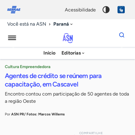
Fale
Acessibilidade
conosco
0
acessibilidade
9
Paraná
Você está na ASN
Dados
para
busca
Agência
Início
Editorias
Palavra
Sebrae
chave
de
Cultura Empreendedora
Agentes de crédito se reúnem para
Notícias
capacitação, em Cascavel
Encontro contou com participação de 50 agentes de toda
a região Oeste
Por
ASN PR/ Fotos: Marcos Willems
COMPARTILHE