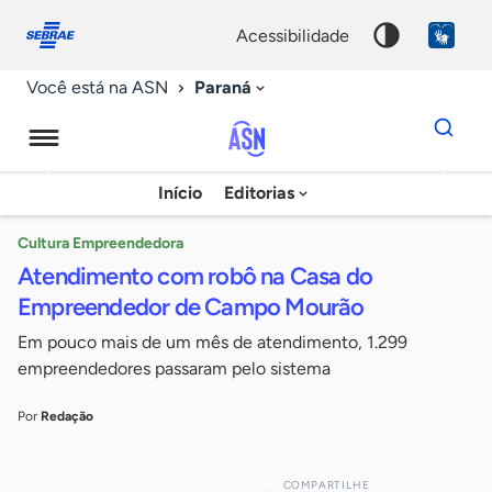
Fale
Acessibilidade
conosco
0
acessibilidade
9
Paraná
Você está na ASN
Dados
para
busca
Agência
Início
Editorias
Palavra
Sebrae
chave
de
Cultura Empreendedora
Atendimento com robô na Casa do
Notícias
Empreendedor de Campo Mourão
Em pouco mais de um mês de atendimento, 1.299
empreendedores passaram pelo sistema
Por
Redação
COMPARTILHE