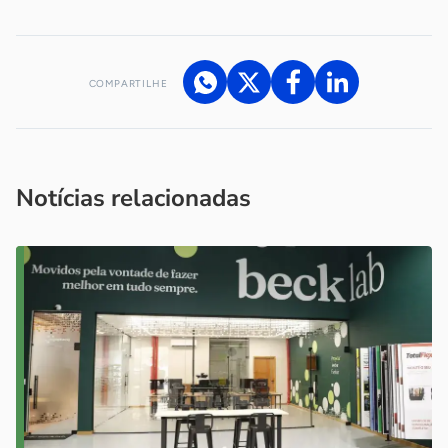
COMPARTILHE
Acesse nossos canais de atendimento
Ficou com alguma dúvida?
.
Se
você é um profissional da imprensa, entre em contato pelo
imprensa@sebrae.com.br
fale com a ASN em cada UF
ou
Notícias relacionadas