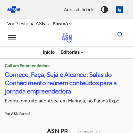
Fale
Acessibilidade
conosco
0
acessibilidade
9
Paraná
Você está na ASN
Dados
para
busca
Agência
Início
Editorias
Palavra
Sebrae
chave
de
Cultura Empreendedora
Comece, Faça, Seja e Alcance: Salas do
Notícias
Conhecimento reúnem conteúdos para a
jornada empreendedora
Evento gratuito acontece em Maringá, no Paraná Expo
Por
ASN Paraná
ASN PR
COMPARTILHE