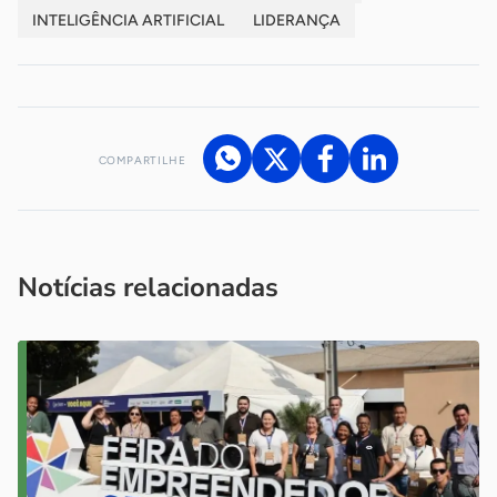
INTELIGÊNCIA ARTIFICIAL
LIDERANÇA
COMPARTILHE
Acesse nossos canais de atendimento
Ficou com alguma dúvida?
.
Se
você é um profissional da imprensa, entre em contato pelo
imprensa@sebrae.com.br
fale com a ASN em cada UF
ou
Notícias relacionadas