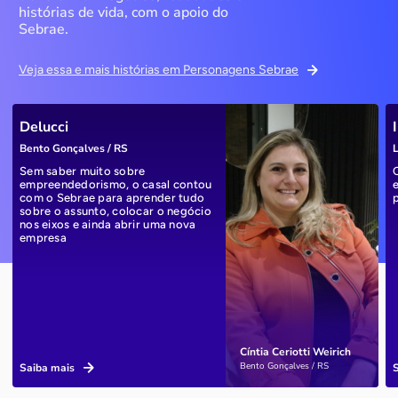
histórias de vida, com o apoio do
Sebrae.
Veja essa e mais histórias em Personagens Sebrae
Delucci
Bento Gonçalves / RS
L
Sem saber muito sobre
empreendedorismo, o casal contou
com o Sebrae para aprender tudo
sobre o assunto, colocar o negócio
nos eixos e ainda abrir uma nova
empresa
Cíntia Ceriotti Weirich
Bento Gonçalves / RS
Saiba mais