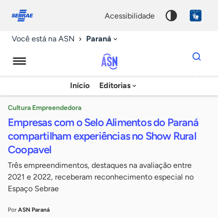
Fale
Acessibilidade
conosco
0
acessibilidade
9
Paraná
Você está na ASN
Dados
para
busca
Agência
Início
Editorias
Palavra
Sebrae
chave
de
Cultura Empreendedora
Empresas com o Selo Alimentos do Paraná
Notícias
compartilham experiências no Show Rural
Coopavel
Três empreendimentos, destaques na avaliação entre
2021 e 2022, receberam reconhecimento especial no
Espaço Sebrae
Por
ASN Paraná