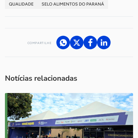
QUALIDADE
SELO ALIMENTOS DO PARANÁ
COMPARTILHE
Acesse nossos canais de atendimento
Ficou com alguma dúvida?
.
Se
você é um profissional da imprensa, entre em contato pelo
imprensa@sebrae.com.br
fale com a ASN em cada UF
ou
Notícias relacionadas