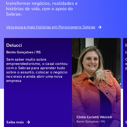
transformar negócios, realidades e
histórias de vida, com o apoio do
Sebrae.
Veja essa e mais histórias em Personagens Sebrae
Delucci
Bento Gonçalves / RS
L
Sem saber muito sobre
empreendedorismo, o casal contou
com o Sebrae para aprender tudo
sobre o assunto, colocar o negócio
nos eixos e ainda abrir uma nova
empresa
Cíntia Ceriotti Weirich
Bento Gonçalves / RS
Saiba mais