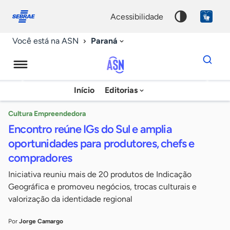
Fale
Acessibilidade
conosco
0
acessibilidade
9
Paraná
Você está na ASN
Dados
para
busca
Agência
Início
Editorias
Palavra
Sebrae
chave
de
Cultura Empreendedora
Encontro reúne IGs do Sul e amplia
Notícias
oportunidades para produtores, chefs e
compradores
Iniciativa reuniu mais de 20 produtos de Indicação
Geográfica e promoveu negócios, trocas culturais e
valorização da identidade regional
Por
Jorge Camargo