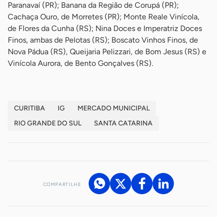
Paranavaí (PR); Banana da Região de Corupá (PR);
Cachaça Ouro, de Morretes (PR); Monte Reale Vinícola,
de Flores da Cunha (RS); Nina Doces e Imperatriz Doces
Finos, ambas de Pelotas (RS); Boscato Vinhos Finos, de
Nova Pádua (RS), Queijaria Pelizzari, de Bom Jesus (RS) e
Vinícola Aurora, de Bento Gonçalves (RS).
CURITIBA
IG
MERCADO MUNICIPAL
RIO GRANDE DO SUL
SANTA CATARINA
COMPARTILHE
Acesse nossos canais de atendimento
Ficou com alguma dúvida?
.
Se