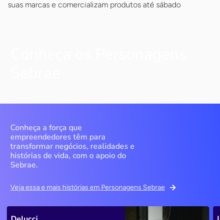
suas marcas e comercializam produtos até sábado
Conheça os Personagens
Sebrae
Conheça a força que
empreendedores têm para
transformar negócios, realidades e
histórias de vida, com o apoio do
Sebrae.
Veja essa e mais histórias em Personagens Sebrae
Delucci