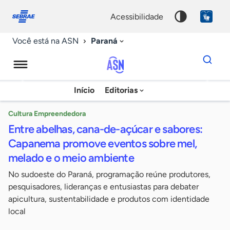
Fale
Acessibilidade
conosco
0
acessibilidade
9
Paraná
Você está na ASN
Dados
para
busca
Agência
Início
Editorias
Palavra
Sebrae
chave
de
Cultura Empreendedora
Entre abelhas, cana-de-açúcar e sabores:
Notícias
Capanema promove eventos sobre mel,
melado e o meio ambiente
No sudoeste do Paraná, programação reúne produtores,
pesquisadores, lideranças e entusiastas para debater
apicultura, sustentabilidade e produtos com identidade
local