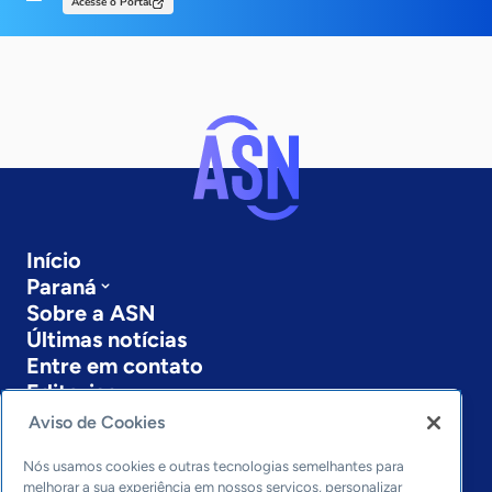
Acesse o Portal
Início
Paraná
Sobre a ASN
Últimas notícias
Entre em contato
Editorias
Aviso de Cookies
Economia & Política
Inovação & Tecnologia
Nós usamos cookies e outras tecnologias semelhantes para
Cultura empreendedora
melhorar a sua experiência em nossos serviços, personalizar