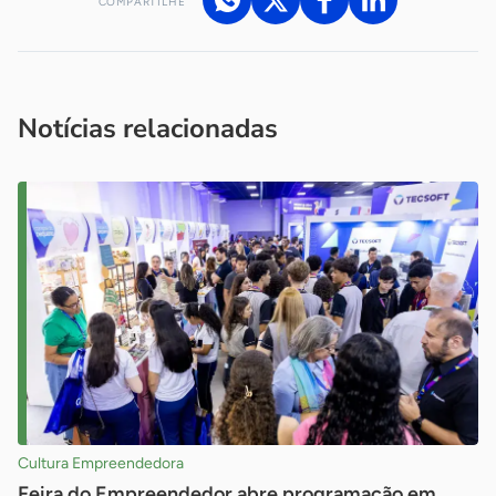
COMPARTILHE
Acesse nossos canais de atendimento
Ficou com alguma dúvida?
.
Se
você é um profissional da imprensa, entre em contato pelo
imprensa@sebrae.com.br
fale com a ASN em cada UF
ou
Notícias relacionadas
Cultura Empreendedora
Feira do Empreendedor abre programação em