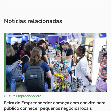
Acesse nossos canais de atendimento
Ficou com alguma dúvida?
.
Se
você é um profissional da imprensa, entre em contato pelo
imprensa@sebrae.com.br
fale com a ASN em cada UF
ou
Notícias relacionadas
Cultura Empreendedora
Feira do Empreendedor começa com convite para
público conhecer pequenos negócios locais