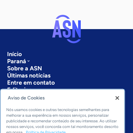
Início
Paraná
Sobre a ASN
Últimas notícias
Entre em contato
Editorias
Aviso de Cookies
Economia & Política
Inovação & Tecnologia
Nós usamos cookies e outras tecnologias semelhantes para
Cultura empreendedora
melhorar a sua experiência em nossos serviços, personalizar
publicidade e recomendar conteúdo de seu interesse. Ao utilizar
Dados
nossos serviços, você concorda com tal monitoramento descrito
Arquivo
em nossa
Política de Privacidade