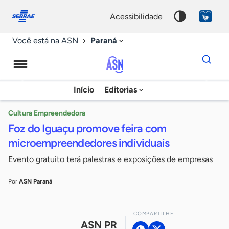
Fale
Acessibilidade
conosco
0
acessibilidade
9
Paraná
Você está na ASN
Dados
para
busca
Agência
Início
Editorias
Palavra
Sebrae
chave
de
Cultura Empreendedora
Foz do Iguaçu promove feira com
Notícias
microempreendedores individuais
Evento gratuito terá palestras e exposições de empresas
Por
ASN Paraná
COMPARTILHE
ASN PR