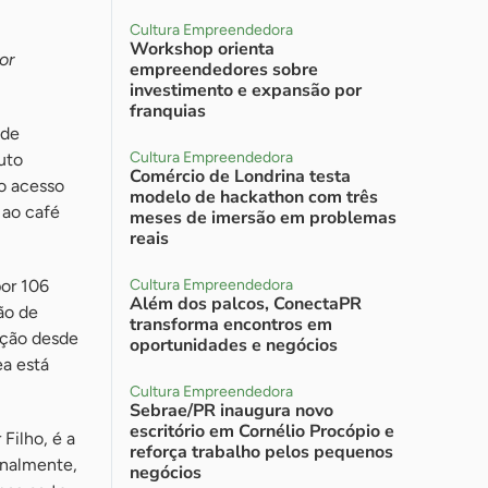
Cultura Empreendedora
Workshop orienta
or
empreendedores sobre
investimento e expansão por
franquias
 de
Cultura Empreendedora
tuto
Comércio de Londrina testa
 o acesso
modelo de hackathon com três
 ao café
meses de imersão em problemas
reais
por 106
Cultura Empreendedora
Além dos palcos, ConectaPR
ão de
transforma encontros em
dução desde
oportunidades e negócios
ea está
Cultura Empreendedora
Sebrae/PR inaugura novo
escritório em Cornélio Procópio e
Filho, é a
reforça trabalho pelos pequenos
analmente,
negócios