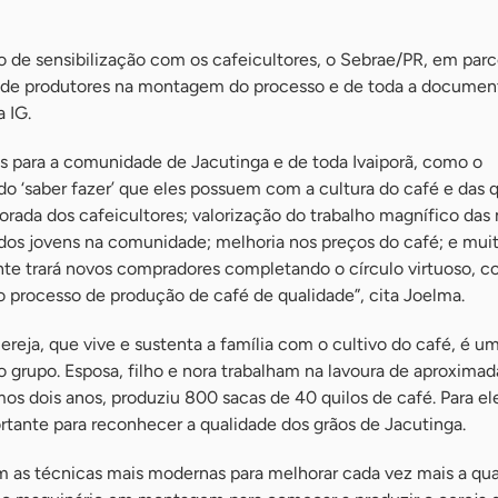
o de sensibilização com os cafeicultores, o Sebrae/PR, em par
po de produtores na montagem do processo e de toda a docume
 IG.
os para a comunidade de Jacutinga e de toda Ivaiporã, como o
o ‘saber fazer’ que eles possuem com a cultura do café e das 
rada dos cafeicultores; valorização do trabalho magnífico das
dos jovens na comunidade; melhoria nos preços do café; e mui
ente trará novos compradores completando o círculo virtuoso, 
o processo de produção de café de qualidade”, cita Joelma.
ereja, que vive e sustenta a família com o cultivo do café, é u
o grupo. Esposa, filho e nora trabalham na lavoura de aproxim
mos dois anos, produziu 800 sacas de 40 quilos de café. Para ele
rtante para reconhecer a qualidade dos grãos de Jacutinga.
m as técnicas mais modernas para melhorar cada vez mais a qu