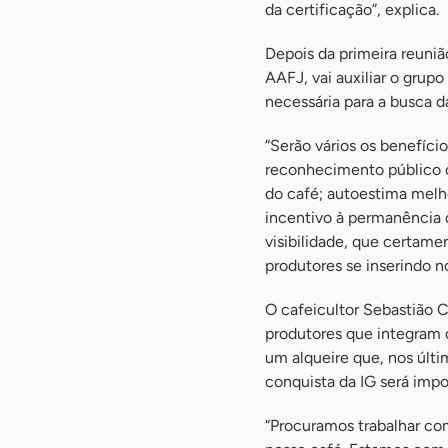
da certificação”, explica.
Depois da primeira reuniã
AAFJ, vai auxiliar o gru
necessária para a busca da
“Serão vários os benefíci
reconhecimento público d
do café; autoestima melho
incentivo à permanência 
visibilidade, que certam
produtores se inserindo n
O cafeicultor Sebastião C
produtores que integram 
um alqueire que, nos últi
conquista da IG será impo
“Procuramos trabalhar co