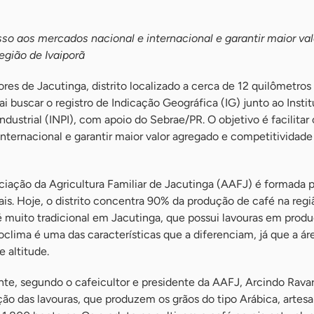
esso aos mercados nacional e internacional e garantir maior val
egião de Ivaiporã
res de Jacutinga, distrito localizado a cerca de 12 quilômetros
 vai buscar o registro de Indicação Geográfica (IG) junto ao Insti
ndustrial (INPI), com apoio do Sebrae/PR. O objetivo é facilitar
nternacional e garantir maior valor agregado e competitividade
iação da Agricultura Familiar de Jacutinga (AAFJ) é formada 
rais. Hoje, o distrito concentra 90% da produção de café na regi
a é muito tradicional em Jacutinga, que possui lavouras em pro
clima é uma das características que a diferenciam, já que a ár
 altitude.
nte, segundo o cafeicultor e presidente da AAFJ, Arcindo Ravar 
ão das lavouras, que produzem os grãos do tipo Arábica, artes