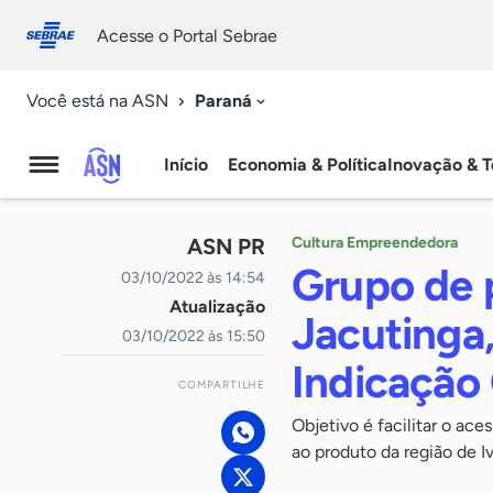
Fale
Acessibilidade
conosco
0
Acesse o Portal Sebrae
9
Paraná
Você está na ASN
Início
Economia & Política
Inovação & T
Agência
Sebrae
ASN PR
Cultura Empreendedora
de
Grupo de 
03/10/2022 às 14:54
Atualização
Notícias
Jacutinga,
03/10/2022 às 15:50
Indicação
COMPARTILHE
Objetivo é facilitar o ac
ao produto da região de I