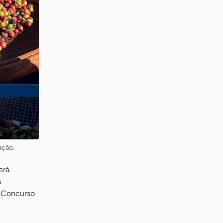
ação.
erá
a
o Concurso