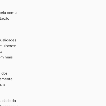
ceria com a
ntação
qualidades
 mulheres;
ta
com mais
m dos
adamente
, a
alidade do