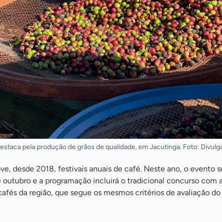
staca pela produção de grãos de qualidade, em Jacutinga. Foto: Divulg
, desde 2018, festivais anuais de café. Neste ano, o evento s
de outubro e a programação incluirá o tradicional concurso com 
afés da região, que segue os mesmos critérios de avaliação d