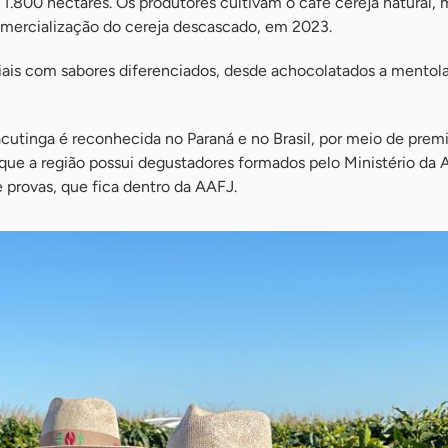
.800 hectares. Os produtores cultivam o café cereja natural, 
comercialização do cereja descascado, em 2023.
iais com sabores diferenciados, desde achocolatados a mentola
acutinga é reconhecida no Paraná e no Brasil, por meio de prem
que a região possui degustadores formados pelo Ministério da A
 provas, que fica dentro da AAFJ.