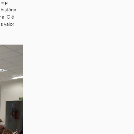
inga
história
 a IG é
s valor