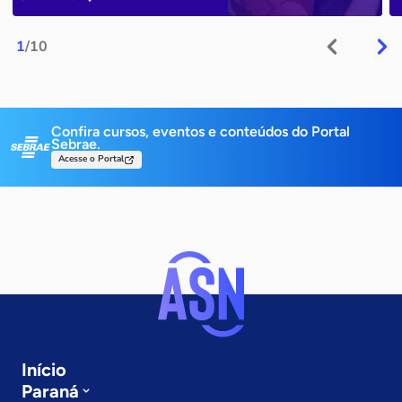
1
/10
Confira cursos, eventos e conteúdos do Portal
Sebrae.
Acesse o Portal
Início
Paraná