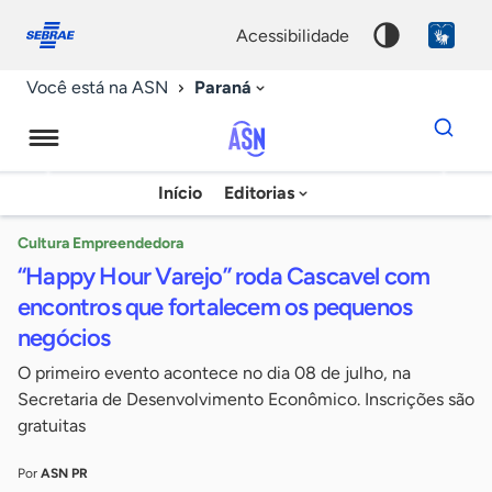
Fale
Acessibilidade
conosco
0
acessibilidade
9
Paraná
Você está na ASN
Dados
para
busca
Agência
Início
Editorias
Palavra
Sebrae
chave
de
Cultura Empreendedora
“Happy Hour Varejo” roda Cascavel com
Notícias
encontros que fortalecem os pequenos
negócios
O primeiro evento acontece no dia 08 de julho, na
Secretaria de Desenvolvimento Econômico. Inscrições são
gratuitas
Por
ASN PR