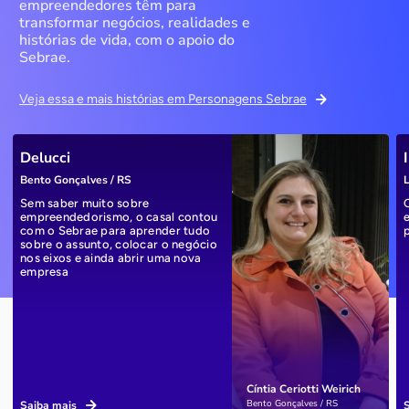
empreendedores têm para
transformar negócios, realidades e
histórias de vida, com o apoio do
Sebrae.
Veja essa e mais histórias em Personagens Sebrae
Delucci
Bento Gonçalves / RS
L
Sem saber muito sobre
empreendedorismo, o casal contou
com o Sebrae para aprender tudo
sobre o assunto, colocar o negócio
nos eixos e ainda abrir uma nova
empresa
Cíntia Ceriotti Weirich
Bento Gonçalves / RS
Saiba mais