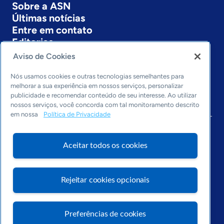
Sobre a ASN
Últimas notícias
Entre em contato
Editorias
Aviso de Cookies
Economia & Política
Inovação & Tecnologia
Nós usamos cookies e outras tecnologias semelhantes para
Cultura empreendedora
melhorar a sua experiência em nossos serviços, personalizar
publicidade e recomendar conteúdo de seu interesse. Ao utilizar
Dados
nossos serviços, você concorda com tal monitoramento descrito
Arquivo
em nossa
Política de Privacidade
Aceitar todos os cookies
Rejeitar cookies opcionais
Preferências de cookies
Visite o Portal Sebrae