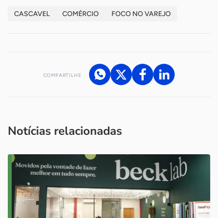
CASCAVEL
COMÉRCIO
FOCO NO VAREJO
COMPARTILHE
Acesse nossos canais de atendimento
Ficou com alguma dúvida?
.
Se
você é um profissional da imprensa, entre em contato pelo
imprensa@sebrae.com.br
fale com a ASN em cada UF
ou
Notícias relacionadas