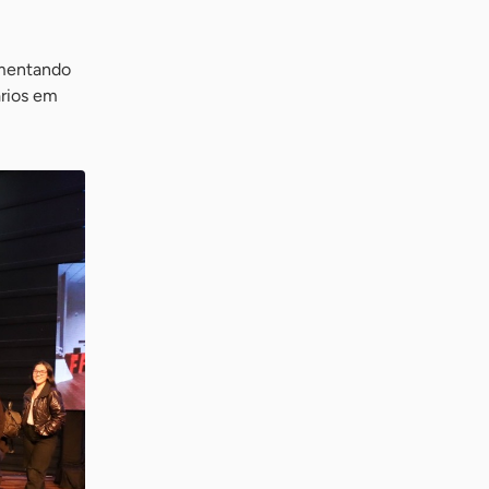
umentando
ários em