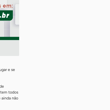
gar e se
 de
item todos
 ainda não