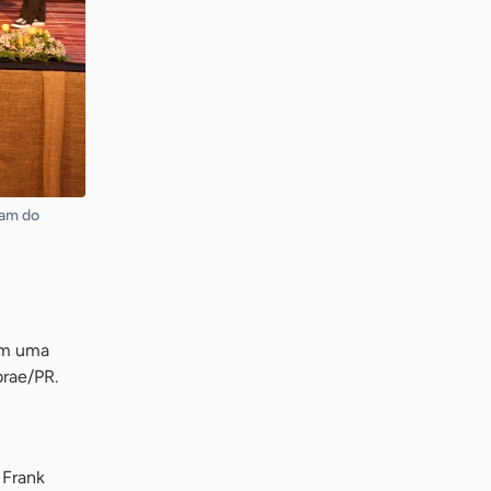
ram do
com uma
brae/PR.
 Frank