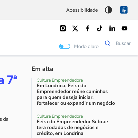
acessibilidade
Dados
Buscar
para
Modo claro
busca
Palavra
chave
Em alta
a 7ª
Cultura Empreendedora
Em Londrina, Feira do
Empreendedor reúne caminhos
para quem deseja iniciar,
fortalecer ou expandir um negócio
Cultura Empreendedora
s da
Feira do Empreendedor Sebrae
terá rodadas de negócios e
crédito, em Londrina