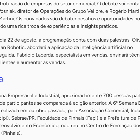
struturação de empresas do setor comercial. O debate vai conta
osniak, diretor de Operações do Grupo Vellore, e Rogério Marti
artini. Os convidados vão debater desafios e oportunidades no
do uma rica troca de experiências e insights práticos.
ia 22 de agosto, a programação conta com duas palestras: Oliv
 Robotic, abordará a aplicação da inteligência artificial no
uida, Fabricio Lacerda, especialista em vendas, ensinará técn
lientes e aumentar as vendas.
a
na Empresarial e Industrial, aproximadamente 700 pessoas par
de participantes se comparada à edição anterior. A 6ª Semana 
i realizada em outubro passado, pela Associação Comercial, Indus
ipi), Sebrae/PR, Faculdade de Pinhais (Fapi) e a Prefeitura de P
esenvolvimento Econômico, ocorreu no Centro de Formação do
(Pinhais).