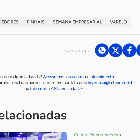
DEDORES
PINHAIS
SEMANA EMPRESARIAL
VAREJO
COMPARTILHE
Acesse nossos canais de atendimento
ou com alguma dúvida?
.
imprensa@sebrae.com.br
rofissional da imprensa, entre em contato pelo
fale com a ASN em cada UF
ou
relacionadas
Cultura Empreendedora