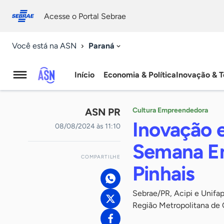
Fale
Acessibilidade
conosco
0
Acesse o Portal Sebrae
9
Paraná
Você está na ASN
Início
Economia & Política
Inovação & T
Agência
Sebrae
ASN PR
Cultura Empreendedora
de
Inovação e
08/08/2024 às 11:10
Notícias
Semana Emp
COMPARTILHE
Pinhais
Sebrae/PR, Acipi e Unif
Região Metropolitana de 