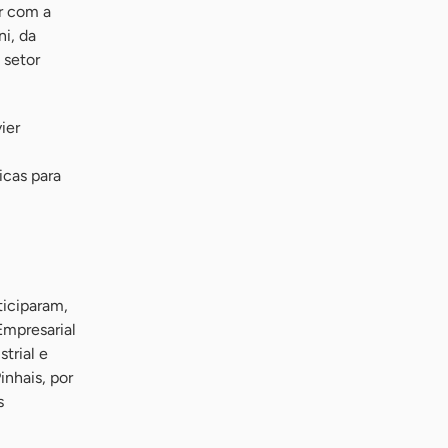
r com a
ni, da
 setor
ier
icas para
ticiparam,
Empresarial
trial e
inhais, por
s