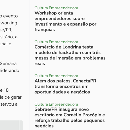
Cultura Empreendedora
Workshop orienta
 o evento
empreendedores sobre
tworking
investimento e expansão por
franquias
ae/PR,
itário, a
Cultura Empreendedora
rial e
Comércio de Londrina testa
modelo de hackathon com três
meses de imersão em problemas
reais
a Semana
nsiderando
Cultura Empreendedora
Além dos palcos, ConectaPR
transforma encontros em
e 18
oportunidades e negócios
de de gerar
bservou a
Cultura Empreendedora
Sebrae/PR inaugura novo
escritório em Cornélio Procópio e
reforça trabalho pelos pequenos
negócios