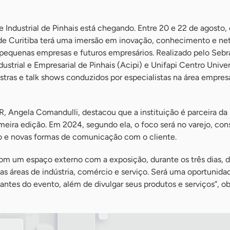
 Industrial de Pinhais está chegando. Entre 20 e 22 de agosto,
de Curitiba terá uma imersão em inovação, conhecimento e ne
 pequenas empresas e futuros empresários. Realizado pelo Sebr
strial e Empresarial de Pinhais (Acipi) e Unifapi Centro Univers
ras e talk shows conduzidos por especialistas na área empresa
R, Angela Comandulli, destacou que a instituição é parceira d
meira edição. Em 2024, segundo ela, o foco será no varejo, co
o e novas formas de comunicação com o cliente.
m um espaço externo com a exposição, durante os três dias, d
s áreas de indústria, comércio e serviço. Será uma oportunida
antes do evento, além de divulgar seus produtos e serviços”, o