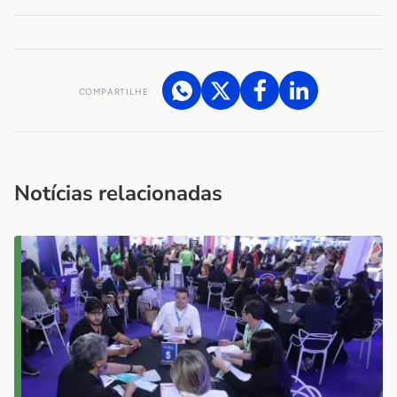
COMPARTILHE
Acesse nossos canais de atendimento
Ficou com alguma dúvida?
.
Se
você é um profissional da imprensa, entre em contato pelo
imprensa@sebrae.com.br
fale com a ASN em cada UF
ou
Notícias relacionadas