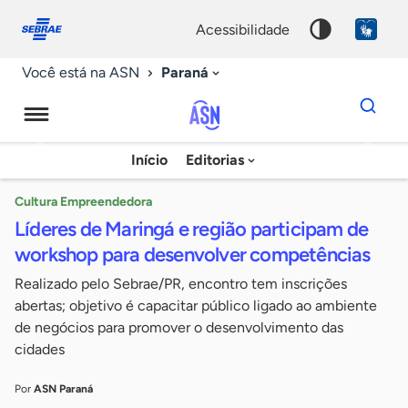
Fale
Acessibilidade
conosco
0
acessibilidade
9
Paraná
Você está na ASN
Dados
para
busca
Agência
Início
Editorias
Palavra
Sebrae
chave
de
Cultura Empreendedora
Líderes de Maringá e região participam de
Notícias
workshop para desenvolver competências
Realizado pelo Sebrae/PR, encontro tem inscrições
abertas; objetivo é capacitar público ligado ao ambiente
de negócios para promover o desenvolvimento das
cidades
Por
ASN Paraná