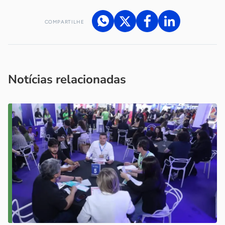
COMPARTILHE
Acesse nossos canais de atendimento
Ficou com alguma dúvida?
.
Se
você é um profissional da imprensa, entre em contato pelo
imprensa@sebrae.com.br
fale com a ASN em cada UF
ou
Notícias relacionadas