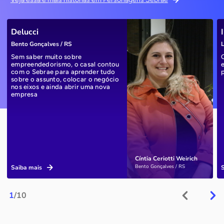
Delucci
Bento Gonçalves / RS
L
Sem saber muito sobre
empreendedorismo, o casal contou
com o Sebrae para aprender tudo
sobre o assunto, colocar o negócio
nos eixos e ainda abrir uma nova
empresa
Cíntia Ceriotti Weirich
Bento Gonçalves / RS
Saiba mais
1
/10