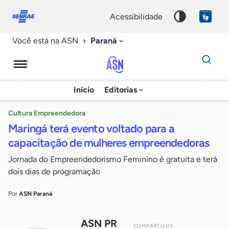
Fale
Acessibilidade
conosco
0
acessibilidade
9
Paraná
Você está na ASN
Dados
para
busca
Agência
Início
Editorias
Palavra
Sebrae
chave
de
Cultura Empreendedora
Maringá terá evento voltado para a
Notícias
capacitação de mulheres empreendedoras
Jornada do Empreendedorismo Feminino é gratuita e terá
dois dias de programação
Por
ASN Paraná
ASN PR
COMPARTILHE