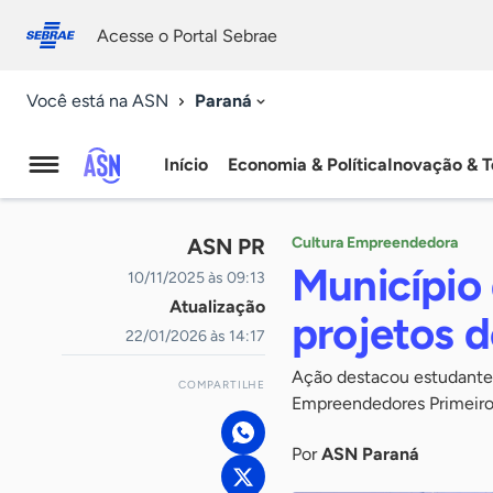
Fale
Acessibilidade
conosco
0
Acesse o Portal Sebrae
9
Paraná
Você está na ASN
Início
Economia & Política
Inovação & T
Agência
Sebrae
ASN PR
Cultura Empreendedora
de
Município
10/11/2025 às 09:13
Atualização
Notícias
projetos 
22/01/2026 às 14:17
Ação destacou estudante
COMPARTILHE
Empreendedores Primeiro
Por
ASN Paraná