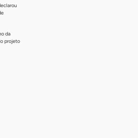
declarou
de
no da
o projeto