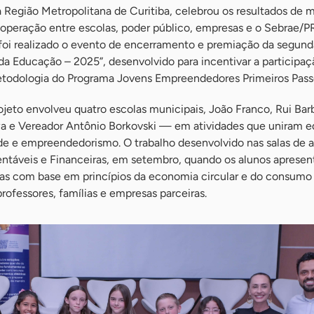
 Região Metropolitana de Curitiba, celebrou os resultados de 
ooperação entre escolas, poder público, empresas e o Sebrae/PR
, foi realizado o evento de encerramento e premiação da segun
 da Educação – 2025”, desenvolvido para incentivar a participa
todologia do Programa Jovens Empreendedores Primeiros Pass
rojeto envolveu quatro escolas municipais, João Franco, Rui Bar
wa e Vereador Antônio Borkovski — em atividades que uniram 
ade e empreendedorismo. O trabalho desenvolvido nas salas de a
entáveis e Financeiras, em setembro, quando os alunos aprese
das com base em princípios da economia circular e do consumo
ofessores, famílias e empresas parceiras.