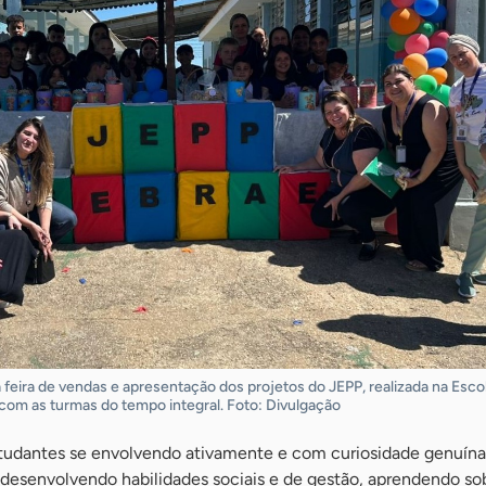
feira de vendas e apresentação dos projetos do JEPP, realizada na Esco
com as turmas do tempo integral. Foto: Divulgação
 estudantes se envolvendo ativamente e com curiosidade genuína
 desenvolvendo habilidades sociais e de gestão, aprendendo so