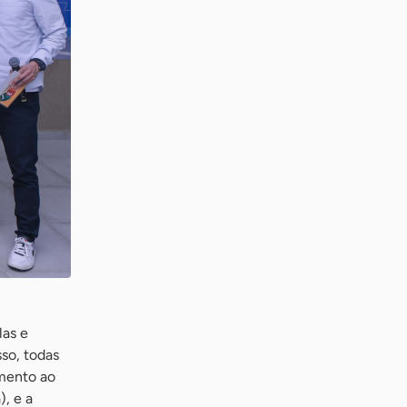
las e
so, todas
imento ao
), e a