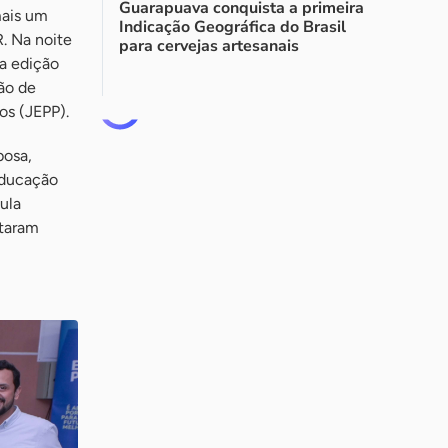
Guarapuava conquista a primeira
mais um
Indicação Geográfica do Brasil
. Na noite
para cervejas artesanais
da edição
ção de
os (JEPP).
bosa,
educação
ula
ntaram