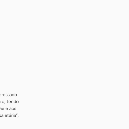
eressado
ro, tendo
ae e aos
a etária”,