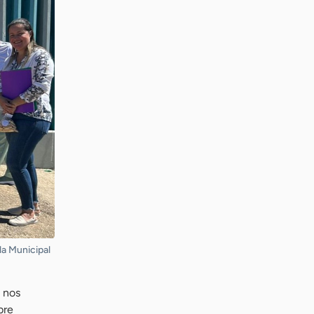
la Municipal
 nos
bre