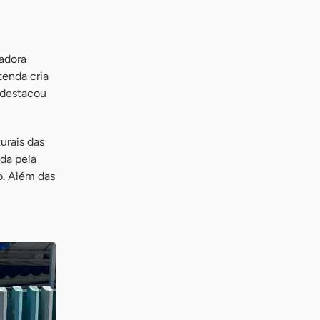
adora
tenda cria
 destacou
urais das
ada pela
o. Além das