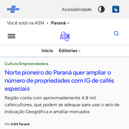
Fale
Acessibilidade
conosco
0
acessibilidade
9
Paraná
Você está na ASN
Dados
para
busca
Agência
Início
Editorias
Palavra
Sebrae
chave
de
Cultura Empreendedora
Norte pioneiro do Paraná quer ampliar o
Notícias
número de propriedades com IG de cafés
especiais
Região conta com aproximadamente 4,8 mil
cafeicultores, que podem se adequar para usar o selo de
Indicação Geográfica e ampliar mercados
Por
ASN Paraná