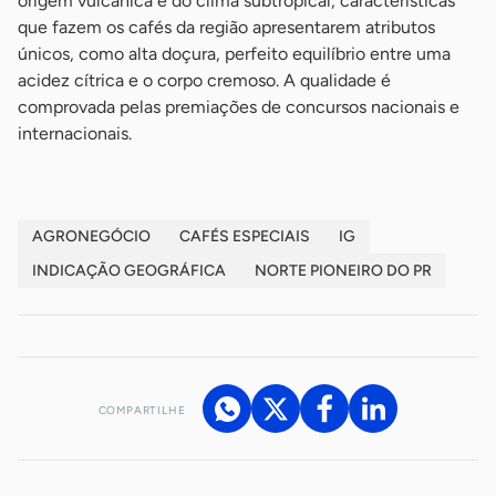
origem vulcânica e do clima subtropical, características
que fazem os cafés da região apresentarem atributos
únicos, como alta doçura, perfeito equilíbrio entre uma
acidez cítrica e o corpo cremoso. A qualidade é
comprovada pelas premiações de concursos nacionais e
internacionais.
AGRONEGÓCIO
CAFÉS ESPECIAIS
IG
INDICAÇÃO GEOGRÁFICA
NORTE PIONEIRO DO PR
COMPARTILHE
Acesse nossos canais de atendimento
Ficou com alguma dúvida?
.
Se
você é um profissional da imprensa, entre em contato pelo