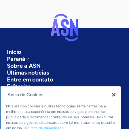
Início
Paraná
Sobre a ASN
Últimas notícias
Entre em contato
Editorias
Aviso de Cookies
Economia & Política
Inovação & Tecnologia
Nós usamos cookies e outras tecnologias semelhantes para
Cultura empreendedora
melhorar a sua experiência em nossos serviços, personalizar
publicidade e recomendar conteúdo de seu interesse. Ao utilizar
Dados
nossos serviços, você concorda com tal monitoramento descrito
Arquivo
em nossa
Política de Privacidade