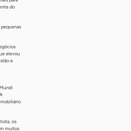
ente do
e pequenas
negócios
que elevou
stão e
 Mundi
 A
mobiliário
ista, os
em muitos