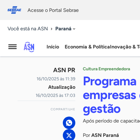
Fale
Acessibilidade
conosco
0
Acesse o Portal Sebrae
9
Paraná
Você está na ASN
Início
Economia & Política
Inovação & T
Agência
Sebrae
ASN PR
Cultura Empreendedora
de
Programa 
16/10/2025 às 11:39
Atualização
Notícias
empresas 
16/10/2025 às 17:03
gestão
COMPARTILHE
Após período de capacit
Por
ASN Paraná