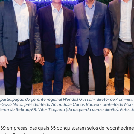
articipação do gerente regional Wendell Gussoni; diretor de Administ
Gava Neto; presidente da Acim, José Carlos Barbieri; prefeito de Marin
dente do Sebrae/PR, Vitor Tioqueta (da esquerda para a direita). Foto: 
s 39 empresas, das quais 35 conquistaram selos de reconhecime