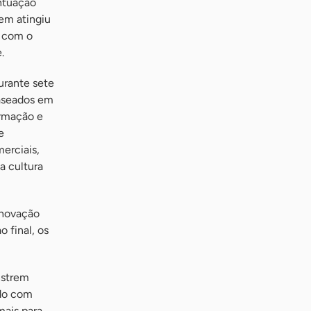
ntuação
em atingiu
s com o
.
urante sete
baseados em
ormação e
e
erciais,
a cultura
enovação
 final, os
nstrem
ado com
mais para