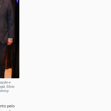
ração e
gá, Silvio
Johnny
nto pelo