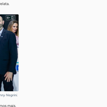
elata.
nny Negrini.
emos mais,