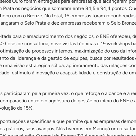
 selos Ouro foram entregues para empresas que alcançaram po
 Prata os negócios que somaram entre 84,5 e 94,4 pontos. Qu
 ficou com o Bronze. No total, 16 empresas foram reconhecida
cançaram o Selo Prata e dez empresas receberam o Selo Bronze
tada para o amadurecimento dos negócios, o ENE ofereceu, d
0 horas de consultoria, nove visitas técnicas e 19 workshops 
 otimização de processos internos, maximização do uso da inf
nto da liderança e da gestão de equipes, busca por resultados 
de uma visão estratégica sólida, aprimoramento das relações com
dade, estímulo à inovação e adaptabilidade e construção de um
participaram pela primeira vez, o que reforça o alcance e a r
a comparação entre o diagnóstico de gestão no início do ENE e ao
volução de 15%.
pontuações específicas e que permite que as empresas demo
os práticos, seus avanços. Nós tivemos em Maringá um result
% de evolução. O papel do Sebrae/PR é prepará-las cada vez 