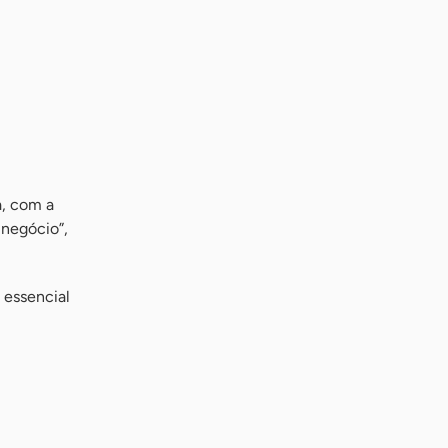
a, com a
 negócio”,
 essencial