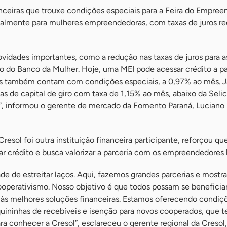
nceiras que trouxe condições especiais para a Feira do Empree
almente para mulheres empreendedoras, com taxas de juros re
ovidades importantes, como a redução nas taxas de juros para 
 do Banco da Mulher. Hoje, uma MEI pode acessar crédito a par
 também contam com condições especiais, a 0,97% ao mês. J
as de capital de giro com taxa de 1,15% ao mês, abaixo da Selic
l”, informou o gerente de mercado da Fomento Paraná, Luciano 
resol foi outra instituição financeira participante, reforçou qu
ar crédito e busca valorizar a parceria com os empreendedores l
de de estreitar laços. Aqui, fazemos grandes parcerias e mostr
operativismo. Nosso objetivo é que todos possam se beneficia
às melhores soluções financeiras. Estamos oferecendo condiç
quininhas de recebíveis e isenção para novos cooperados, que 
ra conhecer a Cresol”, esclareceu o gerente regional da Cresol,