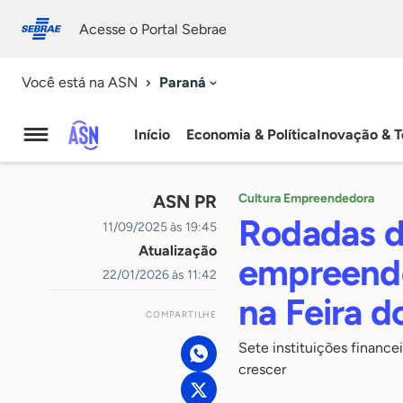
Fale
Acessibilidade
conosco
0
Acesse o Portal Sebrae
9
Paraná
Você está na ASN
Início
Economia & Política
Inovação & T
Agência
Sebrae
ASN PR
Cultura Empreendedora
de
Rodadas d
11/09/2025 às 19:45
Atualização
Notícias
empreende
22/01/2026 às 11:42
na Feira 
COMPARTILHE
Sete instituições finance
crescer