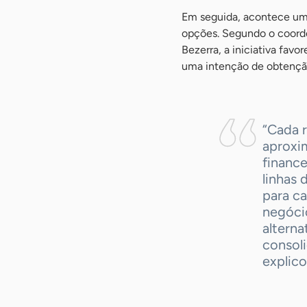
Em seguida, acontece um
opções. Segundo o coord
Bezerra, a iniciativa favo
uma intenção de obtenção
“Cada 
aproxim
finance
linhas 
para ca
negóci
alterna
consol
explico