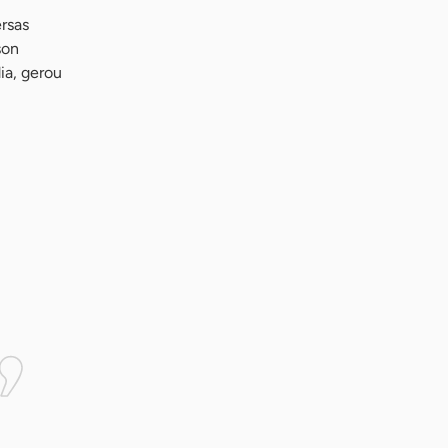
rsas
son
dia, gerou