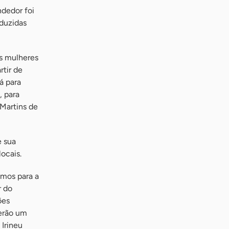
ndedor foi
duzidas
as mulheres
tir de
á para
, para
Martins de
e sua
ocais.
amos para a
r do
ões
terão um
 Irineu