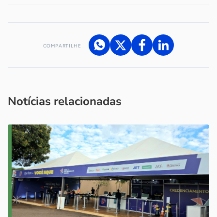
COMPARTILHE
Acesse nossos canais de atendimento
Ficou com alguma dúvida?
.
Se
você é um profissional da imprensa, entre em contato pelo
imprensa@sebrae.com.br
fale com a ASN em cada UF
ou
Notícias relacionadas