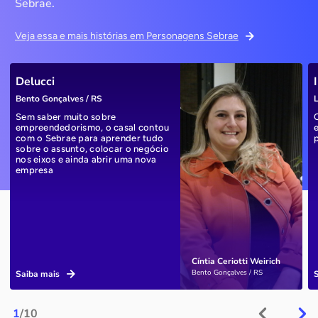
Sebrae.
Veja essa e mais histórias em Personagens Sebrae
Delucci
Bento Gonçalves / RS
L
Sem saber muito sobre
empreendedorismo, o casal contou
com o Sebrae para aprender tudo
sobre o assunto, colocar o negócio
nos eixos e ainda abrir uma nova
empresa
Cíntia Ceriotti Weirich
Bento Gonçalves / RS
Saiba mais
1
/10