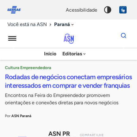
Fale
Acessibilidade
conosco
0
acessibilidade
9
Paraná
Você está na ASN
Dados
para
busca
Agência
Início
Editorias
Palavra
Sebrae
chave
de
Cultura Empreendedora
Rodadas de negócios conectam empresários
Notícias
interessados em comprar e vender franquias
Encontros na Feira do Empreendedor promovem
orientações e conexões diretas para novos negócios
Por
ASN Paraná
ASN PR
COMPARTILHE