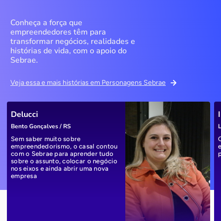
Conheça a força que
empreendedores têm para
transformar negócios, realidades e
histórias de vida, com o apoio do
Sebrae.
Veja essa e mais histórias em Personagens Sebrae
Delucci
Bento Gonçalves / RS
L
Sem saber muito sobre
empreendedorismo, o casal contou
com o Sebrae para aprender tudo
sobre o assunto, colocar o negócio
nos eixos e ainda abrir uma nova
empresa