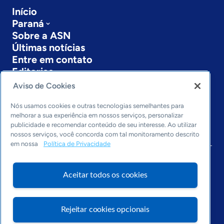
Início
Paraná
Sobre a ASN
Últimas notícias
Entre em contato
Editorias
Aviso de Cookies
Economia & Política
Inovação & Tecnologia
Nós usamos cookies e outras tecnologias semelhantes para
Cultura empreendedora
melhorar a sua experiência em nossos serviços, personalizar
publicidade e recomendar conteúdo de seu interesse. Ao utilizar
Dados
nossos serviços, você concorda com tal monitoramento descrito
Arquivo
em nossa
Política de Privacidade
Aceitar todos os cookies
Rejeitar cookies opcionais