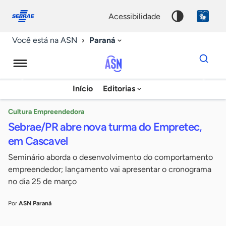
Fale
Acessibilidade
conosco
0
acessibilidade
9
Paraná
Você está na ASN
Dados
para
busca
Agência
Início
Editorias
Palavra
Sebrae
chave
de
Cultura Empreendedora
Sebrae/PR abre nova turma do Empretec,
Notícias
em Cascavel
Seminário aborda o desenvolvimento do comportamento
empreendedor; lançamento vai apresentar o cronograma
no dia 25 de março
Por
ASN Paraná