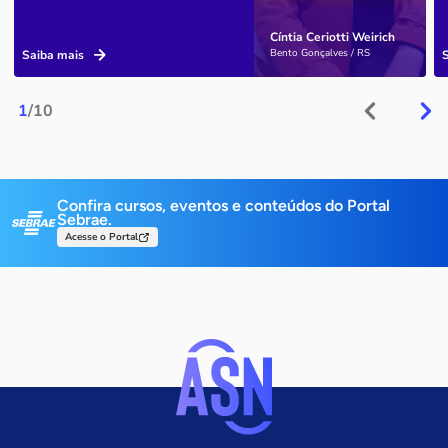
Cíntia Ceriotti Weirich
Bento Gonçalves / RS
Saiba mais
1
/10
Confira cursos, eventos e conteúdos do Portal
Sebrae.
Acesse o Portal