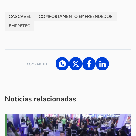
CASCAVEL
COMPORTAMENTO EMPREENDEDOR
EMPRETEC
COMPARTILHE
Acesse nossos canais de atendimento
Ficou com alguma dúvida?
.
Se
você é um profissional da imprensa, entre em contato pelo
imprensa@sebrae.com.br
fale com a ASN em cada UF
ou
Notícias relacionadas