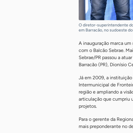
O diretor-superintendente do
em Barracão, no sudoeste do 
A inauguração marca um n
com o Balcão Sebrae. Mais
Sebrae/PR passou a atuar 
Barracão (PR), Dionísio C
Já em 2009, a instituiçã
Intermunicipal de Frontei
região e ampliando a visã
articulação que cumpriu 
projetos.
Para o gerente da Regiona
mais preponderante no de