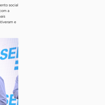
ento social
 com a
mais
stiveram e