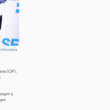
trifronteira.
ira (CIF),
s
umprir a
ssam