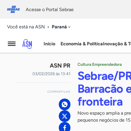
Fale
Acessibilidade
conosco
0
Acesse o Portal Sebrae
9
Paraná
Você está na ASN
Início
Economia & Política
Inovação & T
Agência
Sebrae
ASN PR
Cultura Empreendedora
de
Sebrae/PR
03/02/2026 às 13:41
Notícias
Barracão 
COMPARTILHE
fronteira
Novo espaço amplia a pres
pequenos negócios de 15