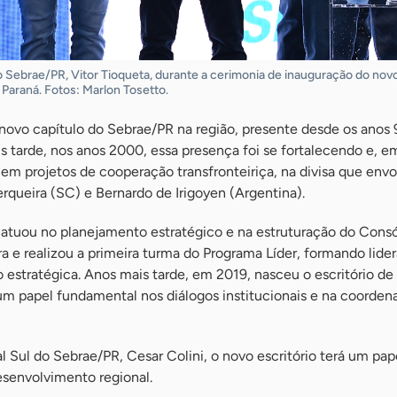
 Sebrae/PR, Vitor Tioqueta, durante a cerimonia de inauguração do novo
Paraná. Fotos: Marlon Tosetto.
ovo capítulo do Sebrae/PR na região, presente desde os anos 
 tarde, nos anos 2000, essa presença foi se fortalecendo e, e
em projetos de cooperação transfronteiriça, na divisa que envo
erqueira (SC) e Bernardo de Irigoyen (Argentina).
o atuou no planejamento estratégico e na estruturação do Cons
ra e realizou a primeira turma do Programa Líder, formando lide
o estratégica. Anos mais tarde, em 2019, nasceu o escritório de
um papel fundamental nos diálogos institucionais e na coorden
l Sul do Sebrae/PR, Cesar Colini, o novo escritório terá um pap
senvolvimento regional.