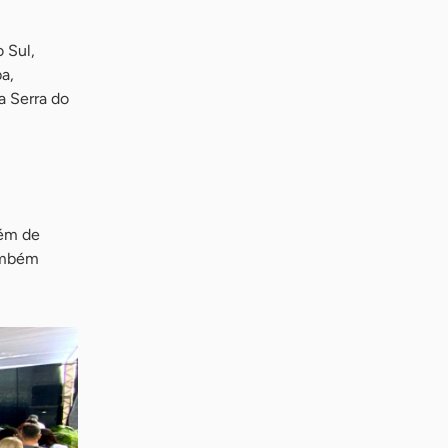
 Sul,
a,
a Serra do
lém de
também