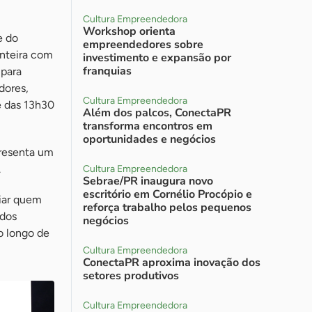
Cultura Empreendedora
Workshop orienta
e do
empreendedores sobre
onteira com
investimento e expansão por
franquias
 para
dores,
Cultura Empreendedora
 e das 13h30
Além dos palcos, ConectaPR
transforma encontros em
oportunidades e negócios
presenta um
.
Cultura Empreendedora
Sebrae/PR inaugura novo
escritório em Cornélio Procópio e
oiar quem
reforça trabalho pelos pequenos
 dos
negócios
o longo de
Cultura Empreendedora
ConectaPR aproxima inovação dos
setores produtivos
Cultura Empreendedora