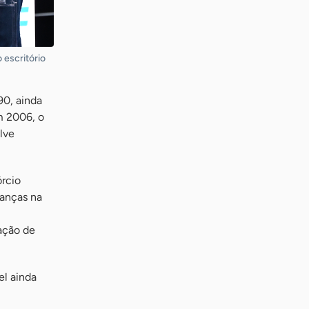
 escritório
90, ainda
m 2006, o
lve
órcio
ranças na
ação de
el ainda