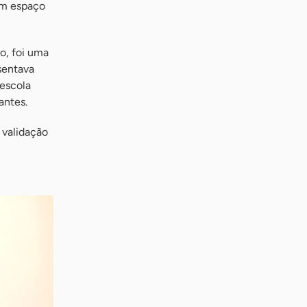
um espaço
o, foi uma
sentava
 escola
antes.
 validação