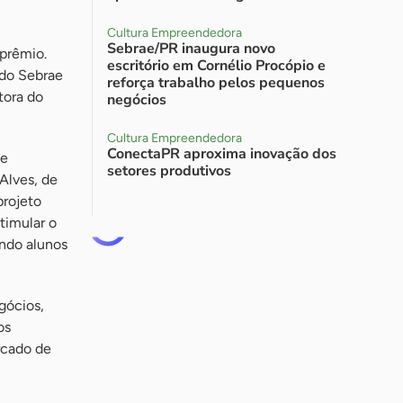
Cultura Empreendedora
Sebrae/PR inaugura novo
 prêmio.
escritório em Cornélio Procópio e
 do Sebrae
reforça trabalho pelos pequenos
tora do
negócios
Cultura Empreendedora
ConectaPR aproxima inovação dos
 e
setores produtivos
Alves, de
projeto
timular o
indo alunos
gócios,
os
rcado de