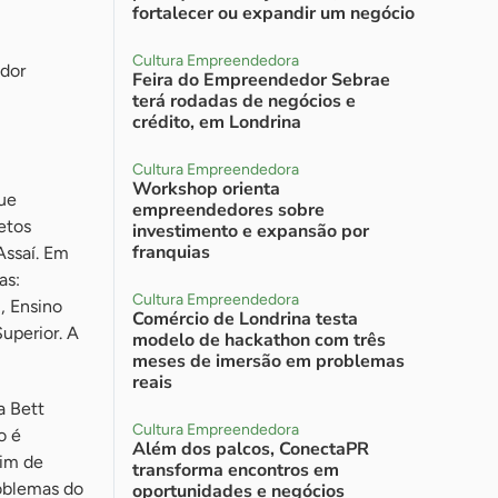
fortalecer ou expandir um negócio
Cultura Empreendedora
ador
Feira do Empreendedor Sebrae
terá rodadas de negócios e
crédito, em Londrina
Cultura Empreendedora
Workshop orienta
que
empreendedores sobre
etos
investimento e expansão por
franquias
Assaí. Em
as:
Cultura Empreendedora
, Ensino
Comércio de Londrina testa
uperior. A
modelo de hackathon com três
meses de imersão em problemas
reais
a Bett
Cultura Empreendedora
o é
Além dos palcos, ConectaPR
fim de
transforma encontros em
roblemas do
oportunidades e negócios