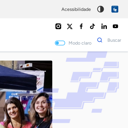
acessibilidade
Dados
Buscar
para
Modo claro
busca
Palavra
chave