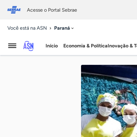
Fale
Acessibilidade
conosco
0
Acesse o Portal Sebrae
9
Paraná
Você está na ASN
Início
Economia & Política
Inovação & T
Agência
Sebrae
de
Notícias