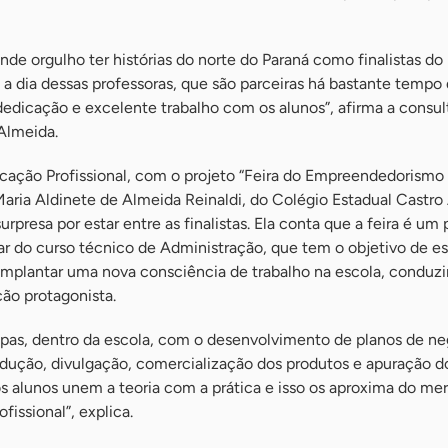
ande orgulho ter histórias do norte do Paraná como finalistas do
 dia dessas professoras, que são parceiras há bastante tempo
edicação e excelente trabalho com os alunos”, afirma a consul
Almeida.
ucação Profissional, com o projeto “Feira do Empreendedorismo
Maria Aldinete de Almeida Reinaldi, do Colégio Estadual Castro 
urpresa por estar entre as finalistas. Ela conta que a feira é um 
ar do curso técnico de Administração, que tem o objetivo de es
implantar uma nova consciência de trabalho na escola, conduz
ão protagonista.
apas, dentro da escola, com o desenvolvimento de planos de ne
rodução, divulgação, comercialização dos produtos e apuração d
os alunos unem a teoria com a prática e isso os aproxima do me
fissional”, explica.