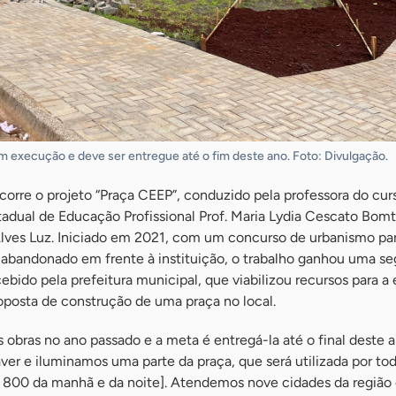
m execução e deve ser entregue até o fim deste ano. Foto: Divulgação.
orre o projeto “Praça CEEP”, conduzido pela professora do cur
tadual de Educação Profissional Prof. Maria Lydia Cescato Bo
 Alves Luz. Iniciado em 2021, com um concurso de urbanismo pa
 abandonado em frente à instituição, o trabalho ganhou uma s
ecebido pela prefeitura municipal, que viabilizou recursos para 
oposta de construção de uma praça no local.
 obras no ano passado e a meta é entregá-la até o final deste a
er e iluminamos uma parte da praça, que será utilizada por to
 800 da manhã e da noite]. Atendemos nove cidades da região 