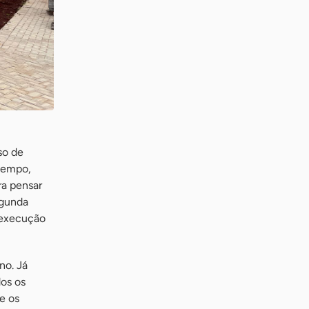
so de
mtempo,
ra pensar
egunda
a execução
no. Já
dos os
e os