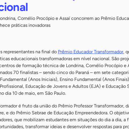
cional
 Londrina, Cornélio Procópio e Assaí concorrem ao Prêmio Educ
hece práticas inovadoras
s representantes na final do
Prêmio Educador Transformador
, 
icas educacionais transformadoras em nível nacional. São proj
centros de formação técnica de Londrina, Cornélio Procópio e 
onados 70 finalistas – sendo cinco do Paraná – em sete categori
 Fundamental (Anos Iniciais), Ensino Fundamental (Anos Finais)
Profissional, Educação de Jovens e Adultos (EJA) e Educação S
no dia 10 de maio, em São Paulo.
ormador é fruto da união do Prêmio Professor Transformador, d
icare, e do Prêmio Sebrae de Educação Empreendedora. O objetiv
dores, que mobilizam estudantes em situações do dia a dia, a 
rtunidades, transformar ideias e desenvolver respostas para p